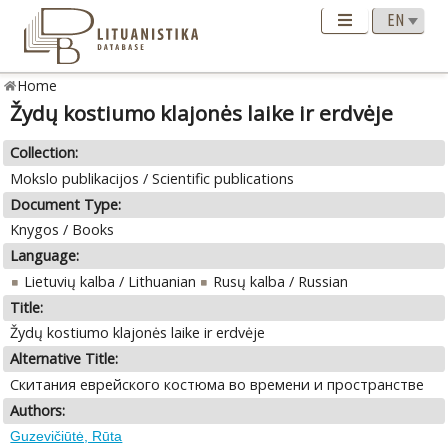
Home
Žydų kostiumo klajonės laike ir erdvėje
Collection:
Mokslo publikacijos / Scientific publications
Document Type:
Knygos / Books
Language:
Lietuvių kalba / Lithuanian
Rusų kalba / Russian
Title:
Žydų kostiumo klajonės laike ir erdvėje
Alternative Title:
Скитания еврейского костюма во времени и пространстве
Authors:
Guzevičiūtė, Rūta