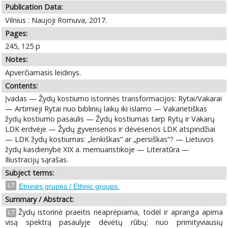
Publication Data:
Vilnius : Naujoji Romuva, 2017.
Pages:
245, 125 p
Notes:
Apverčiamasis leidinys.
Contents:
Įvadas — Žydų kostiumo istorinės transformacijos: Rytai/Vakarai
— Artimieji Rytai nuo biblinių laikų iki islamo — Vakarietiškas
žydų kostiumo pasaulis — Žydų kostiumas tarp Rytų ir Vakarų
LDK erdvėje — Žydų gyvensenos ir dėvėsenos LDK atspindžiai
— LDK žydų kostiumas: „lenkiškas“ ar „persiškas“? — Lietuvos
žydų kasdienybė XIX a. memuaristikoje — Literatūra —
Iliustracijų sąrašas.
Subject terms:
LT
Etninės grupės / Ethnic groups.
Summary / Abstract:
Žydų istorinė praeitis neaprėpiama, todėl ir apranga apima
LT
visą spektrą pasaulyje dėvėtų rūbų: nuo primityviausių