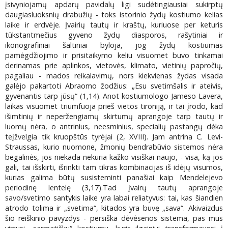
įsivyniojamų apdarų pavidalų ligi sudėtingiausiai sukirptų
daugiasluoksnių drabužių - toks istorinio žydų kostiumo kelias
laike ir erdvėje. Įvairių tautų ir kraštų, kuriuose per keturis
tūkstantmečius gyveno žydų diasporos, rašytiniai ir
ikonografiniai šaltiniai byloja, jog žydų kostiumas
pamėgdžiojimo ir prisitaikymo keliu visuomet buvo tinkamai
derinamas prie aplinkos, vietovės, klimato, vietinių papročių,
pagaliau - mados reikalavimų, nors kiekvienas žydas visada
galėjo pakartoti Abraomo žodžius: „Esu svetimšalis ir ateivis,
gyvenantis tarp jūsų“ (1,14). Anot kostiumologo Jameso Lavera,
laikas visuomet triumfuoja prieš vietos tironiją, ir tai įrodo, kad
išimtinių ir neperžengiamų skirtumų aprangoje tarp tautų ir
luomų nėra, o antrinius, neesminius, specialių pastangų dėka
teįžvelgia tik kruopštūs tyrėjai (2, XVIII). Jam antrina C. Levi-
Straussas, kurio nuomone, žmonių bendrabūvio sistemos nėra
begalinės, jos niekada nekuria kažko visiškai naujo, - visa, ką jos
gali, tai išskirti, išrinkti tam tikras kombinacijas iš idėjų visumos,
kurias galima būtų susisteminti panašiai kaip Mendelejevo
periodinę lentelę (3,17).Tad įvairų tautų aprangoje
savo/svetimo santykis laike yra labai reliatyvus: tai, kas šiandien
atrodo tolima ir „svetima“, kitados yra buvę „sava“. Akivaizdus
šio reiškinio pavyzdys - persiška dėvėsenos sistema, pas mus