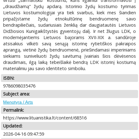
virtusi „sarmatišku“ kostiumu, kuris ilgainiui transformavosi į
„draudžiamą“ žydų apdarą. Istorinio žydų kostiumo tyrimas
Lietuvos kostiumologijai yra tiek svarbus, kiek mes šiandien
pripažįstame žydų etnokultūrinę bendruomenę savo
bendrapiliečiais, sudariusiais ženklią dar daugiatautės Lietuvos
Didžiosios Kunigaikštystės gyventojų dalį. Ir net žlugus LDK, o
modernėjantiems Lietuvos bajorams XVII-XIX a. sandūroje
atsisakius vilkėti savą senąją istorinę rytietiškos pakraipos
aprangą, vietinė žydų bendruomenė, priešindamasi imperiniams
siekiams suniveliuoti žydų savitumą įvairiais šios dėvėsenos
draudimais, ilgą laiką tebeišlaikė bendrą LDK istorinį kostiumą
materialiniu jau savo identiteto simboliu.
ISBN:
9786098035476
Subject area:
Menotyra / Arts
Permalink:
https://www.lituanistika.lt/content/68516
Updated:
2026-04-16 09:47:59