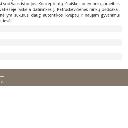
asi sodžiaus istorijos. Konceptualių išraiškos priemonių, praeities
atiesėje ryškėja dailininkės J. Petruškevičienės rankų pėdsakai,
čienė yra sukūrusi daug autentikos įkvėptų ir naujam gyvenimui
atiesės.
MS
.