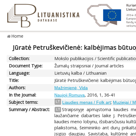
Home
Jūratė Petruškevičienė: kalbėjimas būtuo
Collection:
Mokslo publikacijos / Scientific publicati
Document Type:
Žurnalų straipsniai / Journal articles
Language:
Lietuvių kalba / Lithuanian
Title:
Jūratė Petruškevičienė: kalbėjimas būtuoj
Authors:
Mažrimienė, Vida
In the Journal:
, 2016, 1, 36-41
Naujoji Romuva
Subject terms:
;
LT
Liaudies menas / Folk art
Muziejai /
Summary / Abstract:
Straipsnyje apmąstoma liaudies meno
LT
laužančiame dabarties laike J. Petruške
liaudies meno lobynu, išsibarsčiusiu kult
plaikstoma, šeimininko ant durų prikalta
įsigijo daugiau. Savistaba, kultūrinė 