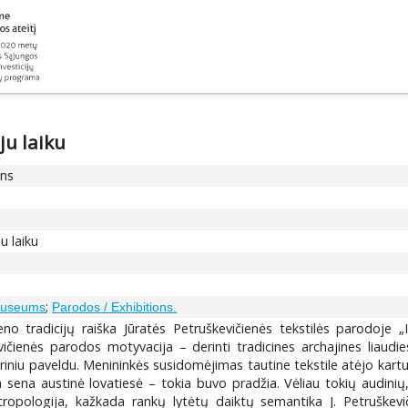
ju laiku
ons
u laiku
;
 Museums
Parodos / Exhibitions.
 tradicijų raiška Jūratės Petruškevičienės tekstilės parodoje „Iš 
vičienės parodos motyvacija – derinti tradicines archajines liaudi
ūriniu paveldu. Menininkės susidomėjimas tautine tekstile atėjo kartu
 sena austinė lovatiesė – tokia buvo pradžia. Vėliau tokių audinių
antropologija, kažkada rankų lytėtų daiktų semantika J. Petruškev