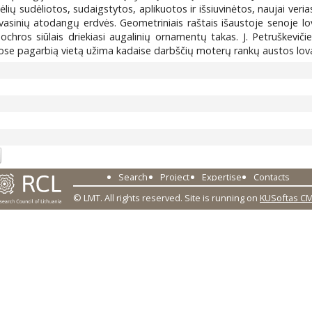
lėlių sudėliotos, sudaigstytos, aplikuotos ir išsiuvinėtos, naujai veri
dvasinių atodangų erdvės. Geometriniais raštais išaustoje senoje lov
r ochros siūlais driekiasi augalinių ornamentų takas. J. Petruškevi
juose pagarbią vietą užima kadaise darbščių moterų rankų austos lov
6
Search
Project
Expertise
Contacts
© LMT. All rights reserved.
Site is running on
KUSoftas C