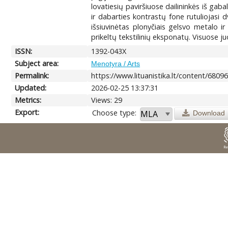
lovatiesių paviršiuose dailininkės iš gaba
ir dabarties kontrastų fone rutuliojasi 
išsiuvinėtas plonyčiais gelsvo metalo i
prikeltų tekstilinių eksponatų. Visuose 
ISSN:
1392-043X
Subject area:
Menotyra / Arts
Permalink:
https://www.lituanistika.lt/content/6809
Updated:
2026-02-25 13:37:31
Metrics:
Views: 29
Export:
Choose type:
Download