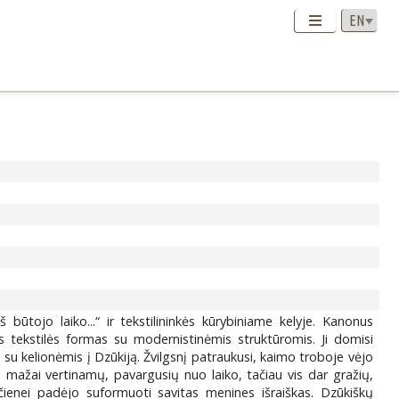
būtojo laiko...“ ir tekstilininkės kūrybiniame kelyje. Kanonus
es tekstilės formas su modernistinėmis struktūromis. Ji domisi
 su kelionėmis į Dzūkiją. Žvilgsnį patraukusi, kaimo troboje vėjo
, mažai vertinamų, pavargusių nuo laiko, tačiau vis dar gražių,
ičienei padėjo suformuoti savitas menines išraiškas. Dzūkiškų