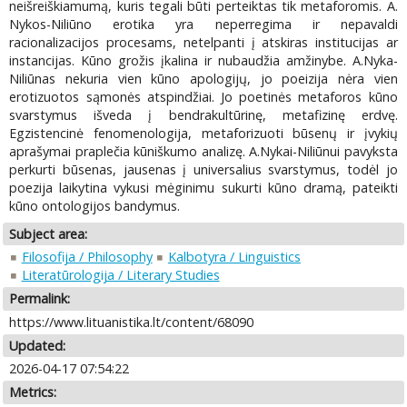
neišreiškiamumą, kuris tegali būti perteiktas tik metaforomis. A.
Nykos-Niliūno erotika yra neperregima ir nepavaldi
racionalizacijos procesams, netelpanti į atskiras institucijas ar
instancijas. Kūno grožis įkalina ir nubaudžia amžinybe. A.Nyka-
Niliūnas nekuria vien kūno apologijų, jo poeizija nėra vien
erotizuotos sąmonės atspindžiai. Jo poetinės metaforos kūno
svarstymus išveda į bendrakultūrinę, metafizinę erdvę.
Egzistencinė fenomenologija, metaforizuoti būsenų ir įvykių
aprašymai praplečia kūniškumo analizę. A.Nykai-Niliūnui pavyksta
perkurti būsenas, jausenas į universalius svarstymus, todėl jo
poezija laikytina vykusi mėginimu sukurti kūno dramą, pateikti
kūno ontologijos bandymus.
Subject area:
Filosofija / Philosophy
Kalbotyra / Linguistics
Literatūrologija / Literary Studies
Permalink:
https://www.lituanistika.lt/content/68090
Updated:
2026-04-17 07:54:22
Metrics: