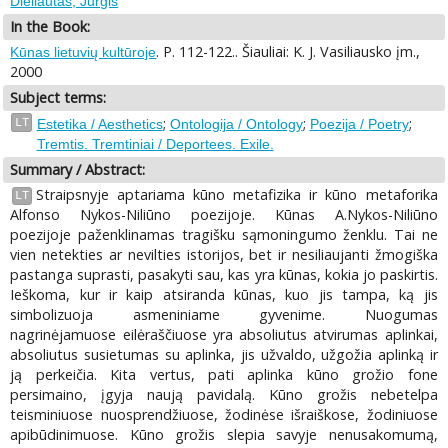
Dieliautas, Jurgis
In the Book:
. P. 112-122.. Šiauliai: K. J. Vasiliausko įm.,
Kūnas lietuvių kultūroje
2000
Subject terms:
;
;
;
LT
Estetika / Aesthetics
Ontologija / Ontology
Poezija / Poetry
Tremtis. Tremtiniai / Deportees. Exile.
Summary / Abstract:
Straipsnyje aptariama kūno metafizika ir kūno metaforika
LT
Alfonso Nykos-Niliūno poezijoje. Kūnas A.Nykos-Niliūno
poezijoje paženklinamas tragišku sąmoningumo ženklu. Tai ne
vien netekties ar nevilties istorijos, bet ir nesiliaujanti žmogiška
pastanga suprasti, pasakyti sau, kas yra kūnas, kokia jo paskirtis.
Ieškoma, kur ir kaip atsiranda kūnas, kuo jis tampa, ką jis
simbolizuoja asmeniniame gyvenime. Nuogumas
nagrinėjamuose eilėraščiuose yra absoliutus atvirumas aplinkai,
absoliutus susietumas su aplinka, jis užvaldo, užgožia aplinką ir
ją perkeičia. Kita vertus, pati aplinka kūno grožio fone
persimaino, įgyja naują pavidalą. Kūno grožis nebetelpa
teisminiuose nuosprendžiuose, žodinėse išraiškose, žodiniuose
apibūdinimuose. Kūno grožis slepia savyje nenusakomumą,