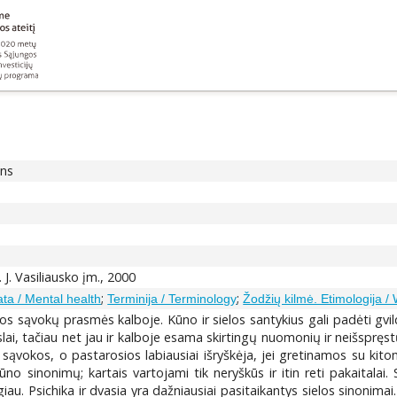
ons
 K. J. Vasiliausko įm., 2000
;
;
ata / Mental health
Terminija / Terminology
Žodžių kilmė. Etimologija /
s sąvokų prasmės kalboje. Kūno ir sielos santykius gali padėti gvildent
mokslai, tačiau net jau ir kalboje esama skirtingų nuomonių ir neišsprę
čios sąvokos, o pastarosios labiausiai išryškėja, jei gretinamos su k
kūno sinonimų; kartais vartojami tik neryškūs ir itin reti pakaital
 Psichika ir dvasia yra dažniausiai pasitaikantys sielos sinonimai. Ne