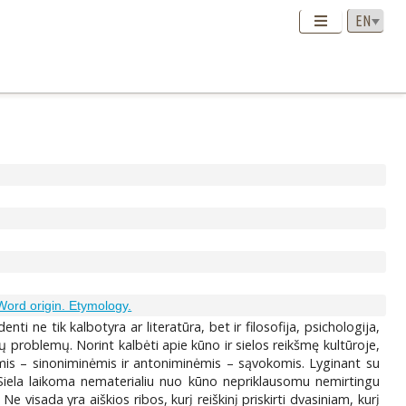
 Word origin. Etymology.
i ne tik kalbotyra ar literatūra, bet ir filosofija, psichologija,
stų problemų. Norint kalbėti apie kūno ir sielos reikšmę kultūroje,
itomis – sinoniminėmis ir antoniminėmis – sąvokomis. Lyginant su
ai. Siela laikoma nematerialiu nuo kūno nepriklausomu nemirtingu
 visada yra aiškios ribos, kurį reiškinį priskirti dvasiniam, kurį