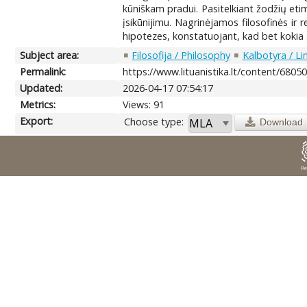
kūniškam pradui. Pasitelkiant žodžių et
įsikūnijimu. Nagrinėjamos filosofinės ir r
hipotezes, konstatuojant, kad bet koki
Subject area:
Filosofija / Philosophy
Kalbotyra / Li
Permalink:
https://www.lituanistika.lt/content/6805
Updated:
2026-04-17 07:54:17
Metrics:
Views: 91
Export:
Choose type:
Download