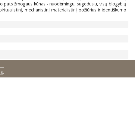
e, o pats žmogaus kūnas - nuodėmingu, sugedusiu, visų blogybių
iritualistinį, mechanistinį materialistinį požiūrius ir identiškumo
MS
.