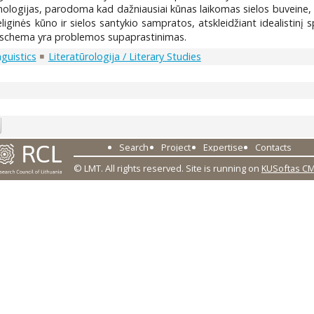
imologijas, parodoma kad dažniausiai kūnas laikomas sielos buvein
eliginės kūno ir sielos santykio sampratos, atskleidžiant idealistinį sp
a schema yra problemos supaprastinimas.
nguistics
Literatūrologija / Literary Studies
0
Search
Project
Expertise
Contacts
© LMT. All rights reserved.
Site is running on
KUSoftas C