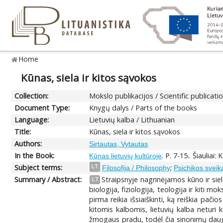
Home
Kūnas, siela ir kitos sąvokos
Collection:
Mokslo publikacijos / Scientific publicati
Document Type:
Knygų dalys / Parts of the books
Language:
Lietuvių kalba / Lithuanian
Title:
Kūnas, siela ir kitos sąvokos
Authors:
Sirtautas, Vytautas
In the Book:
. P. 7-15.. Šiauliai:
Kūnas lietuvių kultūroje
Subject terms:
;
LT
Filosofija / Philosophy
Psichikos sveik
Summary / Abstract:
Straipsnyje nagrinėjamos kūno ir sielo
LT
biologija, fiziologija, teologija ir kiti 
pirma reikia išsiaiškinti, ką reiškia pa
kitomis kalbomis, lietuvių kalba neturi 
žmogaus pradu, todėl čia sinonimų daugiau.