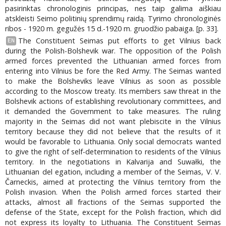
pasirinktas chronologinis principas, nes taip galima aiškiau
atskleisti Seimo politinių sprendimų raidą. Tyrimo chronologinės
ribos - 1920 m. gegužės 15 d.-1920 m. gruodžio pabaiga. [p. 33].
The Constituent Seimas put efforts to get Vilnius back
EN
during the Polish-Bolshevik war. The opposition of the Polish
armed forces prevented the Lithuanian armed forces from
entering into Vilnius be fore the Red Army. The Seimas wanted
to make the Bolsheviks leave Vilnius as soon as possible
according to the Moscow treaty. Its members saw threat in the
Bolshevik actions of establishing revolutionary committees, and
it demanded the Government to take measures. The ruling
majority in the Seimas did not want plebiscite in the Vilnius
territory because they did not believe that the results of it
would be favorable to Lithuania. Only social democrats wanted
to give the right of self-determination to residents of the Vilnius
territory. In the negotiations in Kalvarija and Suwałki, the
Lithuanian del egation, including a member of the Seimas, V. V.
Čarneckis, aimed at protecting the Vilnius territory from the
Polish invasion. When the Polish armed forces started their
attacks, almost all fractions of the Seimas supported the
defense of the State, except for the Polish fraction, which did
not express its loyalty to Lithuania. The Constituent Seimas