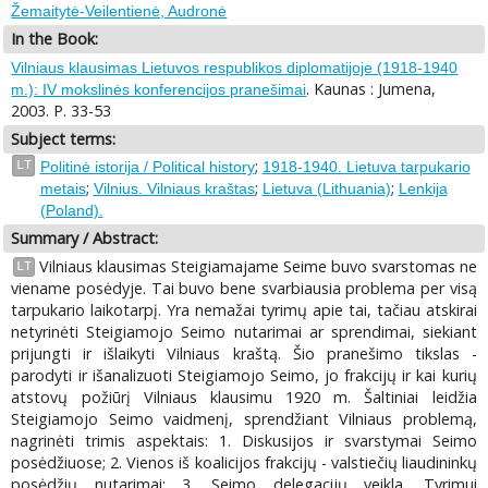
Žemaitytė-Veilentienė, Audronė
In the Book:
Vilniaus klausimas Lietuvos respublikos diplomatijoje (1918-1940
. Kaunas : Jumena,
m.): IV mokslinės konferencijos pranešimai
2003. P. 33-53
Subject terms:
;
LT
Politinė istorija / Political history
1918-1940. Lietuva tarpukario
;
;
;
metais
Vilnius. Vilniaus kraštas
Lietuva (Lithuania)
Lenkija
(Poland).
Summary / Abstract:
Vilniaus klausimas Steigiamajame Seime buvo svarstomas ne
LT
viename posėdyje. Tai buvo bene svarbiausia problema per visą
tarpukario laikotarpį. Yra nemažai tyrimų apie tai, tačiau atskirai
netyrinėti Steigiamojo Seimo nutarimai ar sprendimai, siekiant
prijungti ir išlaikyti Vilniaus kraštą. Šio pranešimo tikslas -
parodyti ir išanalizuoti Steigiamojo Seimo, jo frakcijų ir kai kurių
atstovų požiūrį Vilniaus klausimu 1920 m. Šaltiniai leidžia
Steigiamojo Seimo vaidmenį, sprendžiant Vilniaus problemą,
nagrinėti trimis aspektais: 1. Diskusijos ir svarstymai Seimo
posėdžiuose; 2. Vienos iš koalicijos frakcijų - valstiečių liaudininkų
posėdžių nutarimai; 3. Seimo delegacijų veikla. Tyrimui