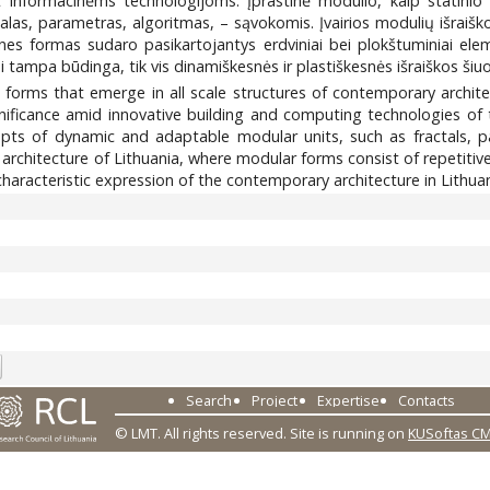
t informacinėms technologijoms. Įprastinė modulio, kaip statinio 
talas, parametras, algoritmas, – sąvokomis. Įvairios modulių išraiško
s formas sudaro pasikartojantys erdviniai bei plokštuminiai element
 tampa būdinga, tik vis dinamiškesnės ir plastiškesnės išraiškos šiuo
ic forms that emerge in all scale structures of contemporary archi
gnificance amid innovative building and computing technologies of 
s of dynamic and adaptable modular units, such as fractals, pa
chitecture of Lithuania, where modular forms consist of repetitive 
haracteristic expression of the contemporary architecture in Lithuan
1
Search
Project
Expertise
Contacts
© LMT. All rights reserved.
Site is running on
KUSoftas C