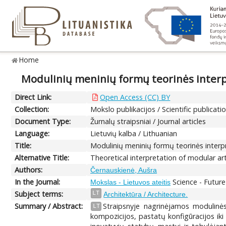
Home
Modulinių meninių formų teorinės interpr
Direct Link:
Open Access (CC) BY
Collection:
Mokslo publikacijos / Scientific publicati
Document Type:
Žurnalų straipsniai / Journal articles
Language:
Lietuvių kalba / Lithuanian
Title:
Modulinių meninių formų teorinės interpr
Alternative Title:
Theoretical interpretation of modular a
Authors:
Černauskienė, Aušra
In the Journal:
Science - Future
Mokslas - Lietuvos ateitis
Subject terms:
LT
Architektūra / Architecture.
Summary / Abstract:
Straipsnyje nagrinėjamos modulinės 
LT
kompozicijos, pastatų konfigūracijos iki