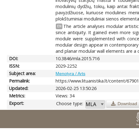
inovatyvių statybų mastui ir tobulėjan
modulinių dydžių, tokių, kaip antai: frak
pavyzdžiuose, kuriuose modulines menine
plokštuminiai moduliniai sienos elementai
The article analyses modular artist
EN
since antiquity. It gained even more si
module were supplemented with concept
modular design appear in contemporary ar
and planar modular wall elements are a c
DOI:
10.3846/mla.2015.716
ISSN:
2029-2252
Subject area:
Menotyra / Arts
Permalink:
https://www.lituanistika.lt/content/6790
Updated:
2026-02-25 13:50:26
Metrics:
Views: 34
Export:
Choose type:
Download