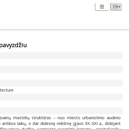
 pavyzdžiu
tecture
įvairių mastelių struktūras – nuo miesto urbanistinio audinio
o antikos laikų, o dar didesnę reikšmę įgavo XX–XXI a., didėjant