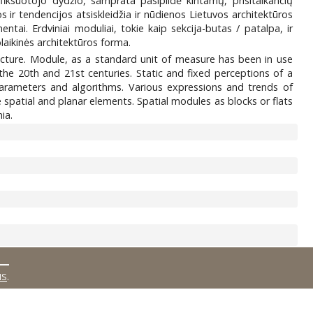
fiksuotojo dydžio, samprata pasipildė kintamų, prisitaikančių
s ir tendencijos atsiskleidžia ir nūdienos Lietuvos architektūros
ai. Erdviniai moduliai, tokie kaip sekcija-butas / patalpa, ir
laikinės architektūros forma.
tecture. Module, as a standard unit of measure has been in use
the 20th and 21st centuries. Static and fixed perceptions of a
rameters and algorithms. Various expressions and trends of
spatial and planar elements. Spatial modules as blocks or flats
ia.
MS
.