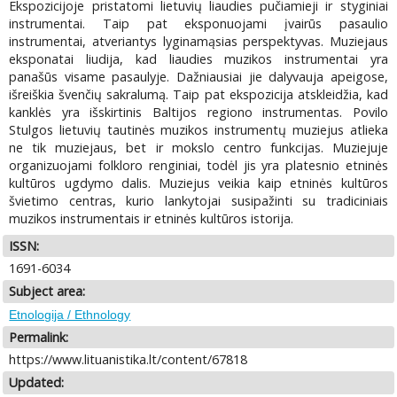
Ekspozicijoje pristatomi lietuvių liaudies pučiamieji ir styginiai
instrumentai. Taip pat eksponuojami įvairūs pasaulio
instrumentai, atveriantys lyginamąsias perspektyvas. Muziejaus
eksponatai liudija, kad liaudies muzikos instrumentai yra
panašūs visame pasaulyje. Dažniausiai jie dalyvauja apeigose,
išreiškia švenčių sakralumą. Taip pat ekspozicija atskleidžia, kad
kanklės yra išskirtinis Baltijos regiono instrumentas. Povilo
Stulgos lietuvių tautinės muzikos instrumentų muziejus atlieka
ne tik muziejaus, bet ir mokslo centro funkcijas. Muziejuje
organizuojami folkloro renginiai, todėl jis yra platesnio etninės
kultūros ugdymo dalis. Muziejus veikia kaip etninės kultūros
švietimo centras, kurio lankytojai susipažinti su tradiciniais
muzikos instrumentais ir etninės kultūros istorija.
ISSN:
1691-6034
Subject area:
Etnologija / Ethnology
Permalink:
https://www.lituanistika.lt/content/67818
Updated: