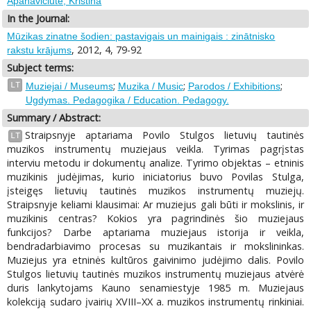
Apanavičiūtė, Kristina
In the Journal:
Mūzikas zinatne šodien: pastavigais un mainigais : zinātnisko
, 2012, 4, 79-92
rakstu krājums
Subject terms:
;
;
;
LT
Muziejai / Museums
Muzika / Music
Parodos / Exhibitions
Ugdymas. Pedagogika / Education. Pedagogy.
Summary / Abstract:
Straipsnyje aptariama Povilo Stulgos lietuvių tautinės
LT
muzikos instrumentų muziejaus veikla. Tyrimas pagrįstas
interviu metodu ir dokumentų analize. Tyrimo objektas – etninis
muzikinis judėjimas, kurio iniciatorius buvo Povilas Stulga,
įsteigęs lietuvių tautinės muzikos instrumentų muziejų.
Straipsnyje keliami klausimai: Ar muziejus gali būti ir mokslinis, ir
muzikinis centras? Kokios yra pagrindinės šio muziejaus
funkcijos? Darbe aptariama muziejaus istorija ir veikla,
bendradarbiavimo procesas su muzikantais ir mokslininkas.
Muziejus yra etninės kultūros gaivinimo judėjimo dalis. Povilo
Stulgos lietuvių tautinės muzikos instrumentų muziejaus atvėrė
duris lankytojams Kauno senamiestyje 1985 m. Muziejaus
kolekciją sudaro įvairių XVIII–XX a. muzikos instrumentų rinkiniai.