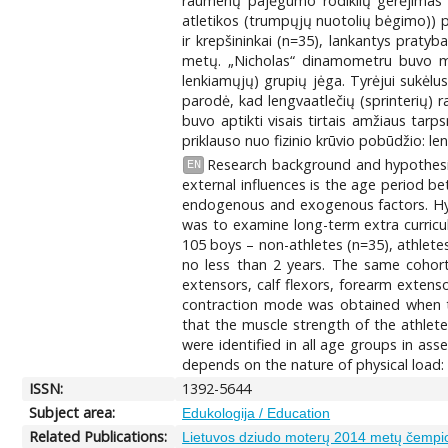
raumenų pajėgumo rodiklių gerėjimas pr
atletikos (trumpųjų nuotolių bėgimo)) pr
ir krepšininkai (n=35), lankantys pratyb
metų. „Nicholas“ dinamometru buvo mat
lenkiamųjų) grupių jėga. Tyrėjui sukėl
parodė, kad lengvaatlečių (sprinterių) r
buvo aptikti visais tirtais amžiaus tar
priklauso nuo fizinio krūvio pobūdžio: l
Research background and hypothesi
EN
external influences is the age period b
endogenous and exogenous factors. Hypo
was to examine long-term extra curricul
105 boys – non-athletes (n=35), athlete
no less than 2 years. The same cohorts
extensors, calf flexors, forearm exte
contraction mode was obtained when t
that the muscle strength of the athlete
were identified in all age groups in as
depends on the nature of physical load: 
ISSN:
1392-5644
Subject area:
Edukologija / Education
Related Publications:
Lietuvos dziudo moterų 2014 metų čempio