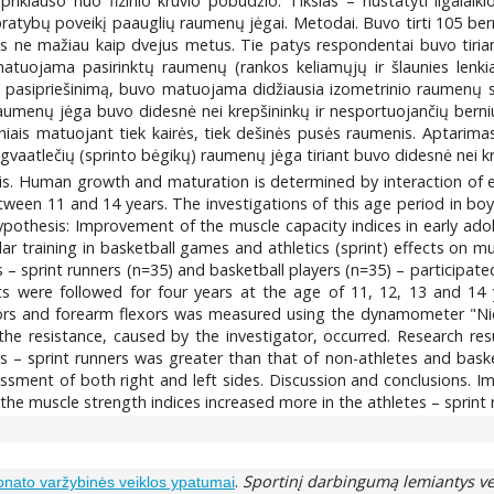
iklauso nuo fizinio krūvio pobūdžio. Tikslas – nustatyti ilgalaiki
atybų poveikį paauglių raumenų jėgai. Metodai. Buvo tirti 105 berniuk
as ne mažiau kaip dvejus metus. Tie patys respondentai buvo tiriami
uojama pasirinktų raumenų (rankos keliamųjų ir šlaunies lenkiam
us pasipriešinimą, buvo matuojama didžiausia izometrinio raumenų s
aumenų jėga buvo didesnė nei krepšininkų ir nesportuojančių berniuk
psniais matuojant tiek kairės, tiek dešinės pusės raumenis. Aptari
engvaatlečių (sprinto bėgikų) raumenų jėga tiriant buvo didesnė nei k
s. Human growth and maturation is determined by interaction of 
etween 11 and 14 years. The investigations of this age period in b
thesis: Improvement of the muscle capacity indices in early adol
ar training in basketball games and athletics (sprint) effects on 
s – sprint runners (n=35) and basketball players (n=35) – participat
 were followed for four years at the age of 11, 12, 13 and 14 ye
nsors and forearm flexors was measured using the dynamometer "Ni
he resistance, caused by the investigator, occurred. Research 
s – sprint runners was greater than that of non-athletes and basketb
sessment of both right and left sides. Discussion and conclusions. 
the muscle strength indices increased more in the athletes – sprint r
.
Sportinį darbingumą lemiantys ve
nato varžybinės veiklos ypatumai