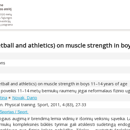
etball and athletics) on muscle strength in bo
ons
ketball and athletics) on muscle strength in boys 11–14 years of age
ybų poveikis 11–14 metų berniukų raumenų jėgai neformalaus fizinio
tina
Novak, Dario
. Physical training. Sport, 2011, 4 (83), 27-33
Sportas / Sport.
aus augimą ir brendimą lemia vidinių ir išorinių veiksnių sąveika. 
rniukų kompleksinės būklės tyrimai gali atskleisti sudėtingą endog