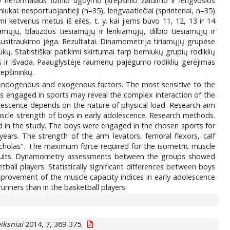
o neformalaus fizinio ugdymo (krepšinio žaidimo ir lengvosios
ai: nesportuojantieji (n=35), lengvaatlečiai (sprinteriai, n=35)
 ketverius metus iš eilės, t. y. kai jiems buvo 11, 12, 13 ir 14
ųjų, blauzdos tiesiamųjų ir lenkiamųjų, dilbio tiesiamųjų ir
usitraukimo jėga. Rezultatai. Dinamometrija tiriamųjų grupėse
ų. Statistiškai patikimi skirtumai tarp berniukų grupių rodiklių
mas ir išvada. Paauglystėje raumenų pajėgumo rodiklių gerėjimas
repšininkų.
endogenous and exogenous factors. The most sensitive to the
oys engaged in sports may reveal the complex interaction of the
escence depends on the nature of physical load. Research aim
muscle strength of boys in early adolescence. Research methods.
ed in the study. The boys were engaged in the chosen sports for
ars. The strength of the arm levators, femoral flexors, calf
cholas". The maximum force required for the isometric muscle
results. Dynamometry assessments between the groups showed
all players. Statistically significant differences between boys
Improvement of the muscle capacity indices in early adolescence
unners than in the basketball players.
iksniai
2014, 7, 369-375.