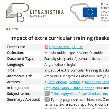
Home
Impact of extra curricular training (bask
Direct Link:
Open Access (CC) BY
Collection:
Mokslo publikacijos / Scientific publicati
Document Type:
Žurnalų straipsniai / Journal articles
Language:
Anglų kalba / English
Title:
Impact of extra curricular training (bas
Alternative Title:
Krepšinio ir lengvosios atletikos prat
Authors:
Emeljanovas, Arūnas
Poderienė, Kris
In the Journal:
Education
Ugdymas. Kūno kultūra. Sportas
Subject terms:
;
LT
Fizinis ugdymas / Physical education
Summary / Abstract:
Tyrimo pagrindimas ir hipotezė. Žmog
LT
tarpsnis. Šio amžiaus sportuojančių be