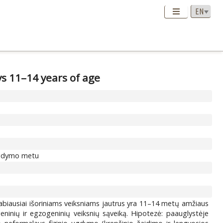
ys 11–14 years of age
 ugdymo metu
Labiausiai išoriniams veiksniams jautrus yra 11–14 metų amžiaus
eninių ir egzogeninių veiksnių sąveiką. Hipotezė: paauglystėje