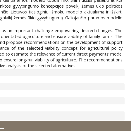
 dėl paramos modelio tobulinimo. Šiam tikslui pasiekti atlikta
rinktos gyvybingumo koncepcijos poveikį žemės ūkio politikos
jančio Lietuvos tiesioginių išmokų modelio aktualumą ir išskirti
i ilgalaikį žemės ūkio gyvybingumą. Galiojančio paramos modelio
d as an important challenge empowering desired changes. The
ientated agriculture and ensure viability of family farms. The
020 and propose recommendations on the development of support
ce of the selected viability concept for agricultural policy
yed to estimate the relevance of current direct payments’ model
to ensure long-run viability of agriculture. The recommendations
 analysis of the selected alternatives.