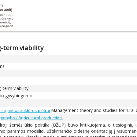
-term viability
ons
-term viability
ikio gyvybingumo
Management theory and studies for rural b
r jų infrastruktūros plėtrai
amyba / Agricultural production.
roji žemės ūkio politika (BŽŪP) buvo kritikuojama, o tiesioginių 
nio paramos modelio, užtikrinančio didesnę orientaciją į visuome