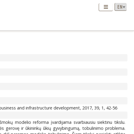
usiness and infrastructure development, 2017, 39, 1, 42-56
išmokų modelio reforma įvardijama svarbiausiu siektinu tikslu.
nės gerovę ir ūkininkų ūkių gyvybingumą, tobulinimo problema.