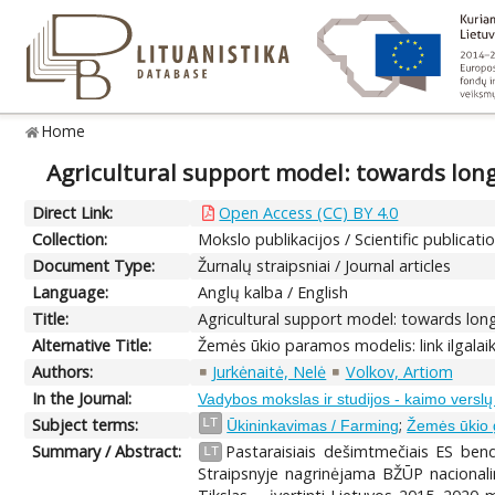
Home
Agricultural support model: towards long
Direct Link:
Open Access (CC) BY 4.0
Collection:
Mokslo publikacijos / Scientific publicati
Document Type:
Žurnalų straipsniai / Journal articles
Language:
Anglų kalba / English
Title:
Agricultural support model: towards long
Alternative Title:
Žemės ūkio paramos modelis: link ilgala
Authors:
Jurkėnaitė, Nelė
Volkov, Artiom
In the Journal:
Vadybos mokslas ir studijos - kaimo verslų i
Subject terms:
;
LT
Ūkininkavimas / Farming
Žemės ūkio g
Summary / Abstract:
Pastaraisiais dešimtmečiais ES bend
LT
Straipsnyje nagrinėjama BŽŪP nacionali