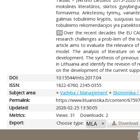
Tikslas – įvertinti Lietuvos 2015–2020 
mokslinės literatūros, skirtos gyvybin
formavimui. Ankstesnių tyrimų, variantin
galimas tobulinimo kryptis, susijusias s
tobulinimo rekomendacijos yra pateiktos 
Over the recent decades the EU CAP
EN
research challenges a prob-lem of the n
article aims to evaluate the relevance
model. The analysis of literature on v
development. The synthesis of previous r
in Lithuania and identify the revision o
on the development of the current suppo
DOI:
10.15544/mts.2017.04
ISSN:
1822-6760; 2345-0355
Subject area:
Vadyba / Management
Ekonomika /
Permalink:
https://www.lituanistika.lt/content/6759
Updated:
2026-02-25 13:50:05
Metrics:
Views: 31
Downloads: 2
Export:
Choose type:
Download