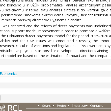
m. tiesioginių išmokų modelio tinkamumą ir pateikti rekomendacijas
gumo koncepcijų ir BŽŪP problematikai, analizė akcentuojant pasi
ių skaičiavimų ir teisės aktų analizės sintezė leido įvertinti galio
u perskirstymo išmokoms skirtos dalies valdymu, siekiant užtikrint
remiantis parinktų alternatyvų lyginamąja analize.
 was criticized and the reform of direct payments was underline
ational support model improvement in order to promote a welfare-or
 of the Lithuanian di-rect payments’ model for the period 2015–2
iability and the CAP issues was conducted stressing the importan
esearch, calculus of variations and legislation analysis were emplo
f redistributive payments as possible development directions aiming 
rt model are based on the estimation of impact and the comparative
 Economics
7
Search
Project
Expertise
Contacts