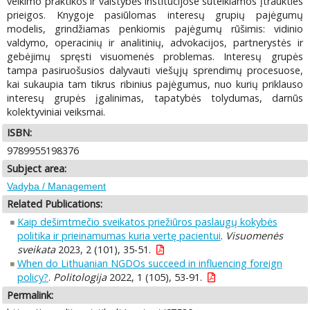
veikimo praktikos ir valstybės institucijose suteikiamos įtraukties
prieigos. Knygoje pasiūlomas interesų grupių pajėgumų
modelis, grindžiamas penkiomis pajėgumų rūšimis: vidinio
valdymo, operacinių ir analitinių, advokacijos, partnerystės ir
gebėjimų spręsti visuomenės problemas. Interesų grupės
tampa pasiruošusios dalyvauti viešųjų sprendimų procesuose,
kai sukaupia tam tikrus ribinius pajėgumus, nuo kurių priklauso
interesų grupės įgalinimas, tapatybės tolydumas, darnūs
kolektyviniai veiksmai.
ISBN:
9789955198376
Subject area:
Vadyba / Management
Related Publications:
Kaip dešimtmečio sveikatos priežiūros paslaugų kokybės
politika ir prieinamumas kuria vertę pacientui
.
Visuomenės
sveikata
2023, 2 (101), 35-51.
When do Lithuanian NGDOs succeed in influencing foreign
policy?
.
Politologija
2022, 1 (105), 53-91.
Permalink: