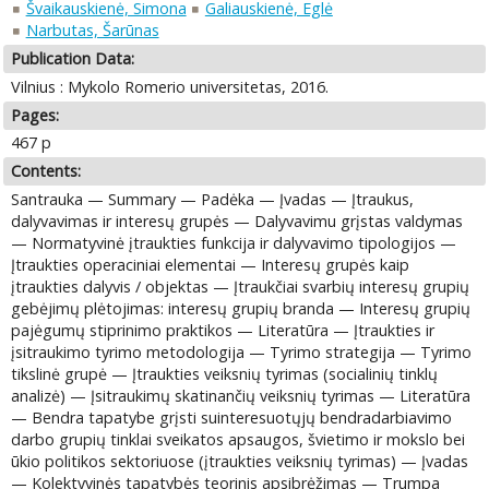
Švaikauskienė, Simona
Galiauskienė, Eglė
Narbutas, Šarūnas
Publication Data:
Vilnius : Mykolo Romerio universitetas, 2016.
Pages:
467 p
Contents:
Santrauka — Summary — Padėka — Įvadas — Įtraukus,
dalyvavimas ir interesų grupės — Dalyvavimu grįstas valdymas
— Normatyvinė įtraukties funkcija ir dalyvavimo tipologijos —
Įtraukties operaciniai elementai — Interesų grupės kaip
įtraukties dalyvis / objektas — Įtraukčiai svarbių interesų grupių
gebėjimų plėtojimas: interesų grupių branda — Interesų grupių
pajėgumų stiprinimo praktikos — Literatūra — Įtraukties ir
įsitraukimo tyrimo metodologija — Tyrimo strategija — Tyrimo
tikslinė grupė — Įtraukties veiksnių tyrimas (socialinių tinklų
analizė) — Įsitraukimų skatinančių veiksnių tyrimas — Literatūra
— Bendra tapatybe grįsti suinteresuotųjų bendradarbiavimo
darbo grupių tinklai sveikatos apsaugos, švietimo ir mokslo bei
ūkio politikos sektoriuose (įtraukties veiksnių tyrimas) — Įvadas
— Kolektyvinės tapatybės teorinis apsibrėžimas — Trumpa