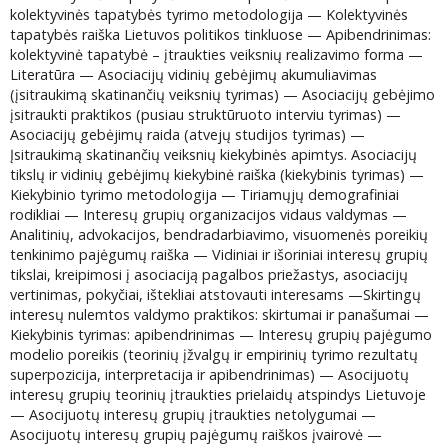
kolektyvinės tapatybės tyrimo metodologija — Kolektyvinės
tapatybės raiška Lietuvos politikos tinkluose — Apibendrinimas:
kolektyvinė tapatybė – įtraukties veiksnių realizavimo forma —
Literatūra — Asociacijų vidinių gebėjimų akumuliavimas
(įsitraukimą skatinančių veiksnių tyrimas) — Asociacijų gebėjimo
įsitraukti praktikos (pusiau struktūruoto interviu tyrimas) —
Asociacijų gebėjimų raida (atvejų studijos tyrimas) —
Įsitraukimą skatinančių veiksnių kiekybinės apimtys. Asociacijų
tikslų ir vidinių gebėjimų kiekybinė raiška (kiekybinis tyrimas) —
Kiekybinio tyrimo metodologija — Tiriamųjų demografiniai
rodikliai — Interesų grupių organizacijos vidaus valdymas —
Analitinių, advokacijos, bendradarbiavimo, visuomenės poreikių
tenkinimo pajėgumų raiška — Vidiniai ir išoriniai interesų grupių
tikslai, kreipimosi į asociaciją pagalbos priežastys, asociacijų
vertinimas, pokyčiai, ištekliai atstovauti interesams —Skirtingų
interesų nulemtos valdymo praktikos: skirtumai ir panašumai —
Kiekybinis tyrimas: apibendrinimas — Interesų grupių pajėgumo
modelio poreikis (teorinių įžvalgų ir empirinių tyrimo rezultatų
superpozicija, interpretacija ir apibendrinimas) — Asocijuotų
interesų grupių teorinių įtraukties prielaidų atspindys Lietuvoje
— Asocijuotų interesų grupių įtraukties netolygumai —
Asocijuotų interesų grupių pajėgumų raiškos įvairovė —