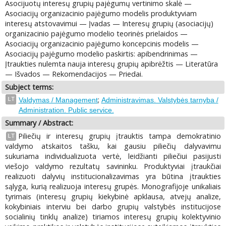
Asocijuotų interesų grupių pajėgumų vertinimo skalė —
Asociacijų organizacinio pajėgumo modelis produktyviam
interesų atstovavimui — Įvadas — Interesų grupių (asociacijų)
organizacinio pajėgumo modelio teorinės prielaidos —
Asociacijų organizacinio pajėgumo koncepcinis modelis —
Asociacijų pajėgumo modelio paskirtis: apibendrinimas —
Įtraukties nulemta nauja interesų grupių apibrėžtis — Literatūra
— Išvados — Rekomendacijos — Priedai.
Subject terms:
;
LT
Valdymas / Management
Administravimas. Valstybės tarnyba /
Administration. Public service.
Summary / Abstract:
Piliečių ir interesų grupių įtrauktis tampa demokratinio
LT
valdymo atskaitos tašku, kai gausiu piliečių dalyvavimu
sukuriama individualizuota vertė, leidžianti piliečiui pasijusti
viešojo valdymo rezultatų savininku. Produktyviai įtraukčiai
realizuoti dalyvių institucionalizavimas yra būtina įtraukties
sąlyga, kurią realizuoja interesų grupės. Monografijoje unikaliais
tyrimais (interesų grupių kiekybinė apklausa, atvejų analize,
kokybiniais interviu bei darbo grupių valstybės institucijose
socialinių tinklų analize) tiriamos interesų grupių kolektyvinio