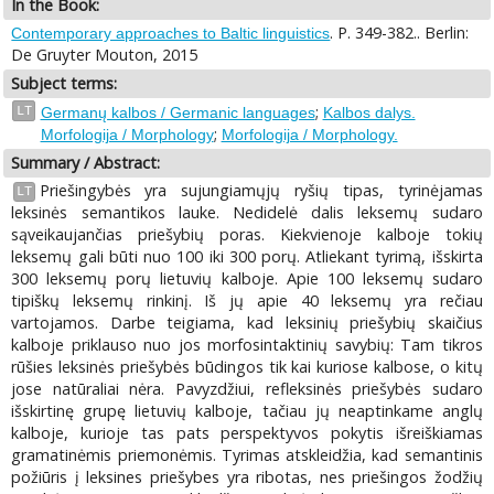
In the Book:
. P. 349-382.. Berlin:
Contemporary approaches to Baltic linguistics
De Gruyter Mouton, 2015
Subject terms:
;
LT
Germanų kalbos / Germanic languages
Kalbos dalys.
;
Morfologija / Morphology
Morfologija / Morphology.
Summary / Abstract:
Priešingybės yra sujungiamųjų ryšių tipas, tyrinėjamas
LT
leksinės semantikos lauke. Nedidelė dalis leksemų sudaro
sąveikaujančias priešybių poras. Kiekvienoje kalboje tokių
leksemų gali būti nuo 100 iki 300 porų. Atliekant tyrimą, išskirta
300 leksemų porų lietuvių kalboje. Apie 100 leksemų sudaro
tipiškų leksemų rinkinį. Iš jų apie 40 leksemų yra rečiau
vartojamos. Darbe teigiama, kad leksinių priešybių skaičius
kalboje priklauso nuo jos morfosintaktinių savybių: Tam tikros
rūšies leksinės priešybės būdingos tik kai kuriose kalbose, o kitų
jose natūraliai nėra. Pavyzdžiui, refleksinės priešybės sudaro
išskirtinę grupę lietuvių kalboje, tačiau jų neaptinkame anglų
kalboje, kurioje tas pats perspektyvos pokytis išreiškiamas
gramatinėmis priemonėmis. Tyrimas atskleidžia, kad semantinis
požiūris į leksines priešybes yra ribotas, nes priešingos žodžių