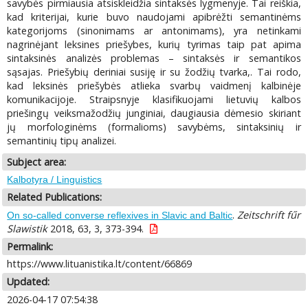
savybės pirmiausia atsiskleidžia sintaksės lygmenyje. Tai reiškia,
kad kriterijai, kurie buvo naudojami apibrėžti semantinėms
kategorijoms (sinonimams ar antonimams), yra netinkami
nagrinėjant leksines priešybes, kurių tyrimas taip pat apima
sintaksinės analizės problemas – sintaksės ir semantikos
sąsajas. Priešybių deriniai susiję ir su žodžių tvarka,. Tai rodo,
kad leksinės priešybės atlieka svarbų vaidmenį kalbinėje
komunikacijoje. Straipsnyje klasifikuojami lietuvių kalbos
priešingų veiksmažodžių junginiai, daugiausia dėmesio skiriant
jų morfologinėms (formalioms) savybėms, sintaksinių ir
semantinių tipų analizei.
Subject area:
Kalbotyra / Linguistics
Related Publications:
.
Zeitschrift fűr
On so-called converse reflexives in Slavic and Baltic
Slawistik
2018, 63, 3, 373-394.
Permalink:
https://www.lituanistika.lt/content/66869
Updated:
2026-04-17 07:54:38