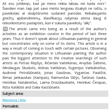
Aš esu įsitikinęs, kad jai meno reikia labiau nei kada nors".
Šiandien man taip pat savo mintis lengviau išsakyti ne raštu, o
paveikslais ar skulptūromis sudarant parodas. Reikalaujantis
griežtų apibendrinimų, klasifikacijų rašymas atima daug iš
nekonkretumo paslapties, kuri ir sukuria paveikslų "alkį".
The article came into being as a result of the author's
EN
activities as an exhibition curator in the period of last three
years. Thus it doesn't speak about Lithuanian painting in general
but concentrates only on some of its items. This article is in a
way a result of coming in touch with certain pictures. Observing
the contemporary situation in Lithuanian painting the author
pais the biggest attention to the creative searchings of such
artists as Petras Repšys, Ričardas Vaitekūnas, Arvydas Šaltenis,
Mindaugas Skudutis, Arūnas Vaitkūnas, Eugenijus Varkulevičius,
Audronė Petrašiūnaitė, Jonas Gasiūnas, Vygantas Paukštė,
Rimas Jankauskas (Kampas), Raimundas Sližys, Šarūnas Sauka,
Henrikas Natalevičius, Laima Drazdauskaitė, Henrikas Čerapas,
Rūta Katiliūtė and Dalia Kasčiūnaitė.
Subject area:
Menotyra / Arts
Permalink: