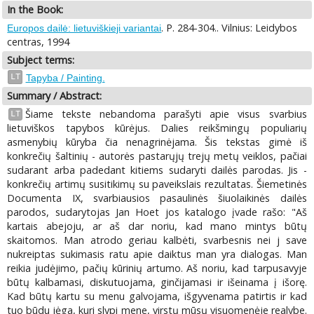
In the Book:
. P. 284-304.. Vilnius: Leidybos
Europos dailė: lietuviškieji variantai
centras, 1994
Subject terms:
LT
Tapyba / Painting.
Summary / Abstract:
Šiame tekste nebandoma parašyti apie visus svarbius
LT
lietuviškos tapybos kūrėjus. Dalies reikšmingų populiarių
asmenybių kūryba čia nenagrinėjama. Šis tekstas gimė iš
konkrečių šaltinių - autorės pastarųjų trejų metų veiklos, pačiai
sudarant arba padedant kitiems sudaryti dailės parodas. Jis -
konkrečių artimų susitikimų su paveikslais rezultatas. Šiemetinės
Documenta IX, svarbiausios pasaulinės šiuolaikinės dailės
parodos, sudarytojas Jan Hoet jos katalogo įvade rašo: "Aš
kartais abejoju, ar aš dar noriu, kad mano mintys būtų
skaitomos. Man atrodo geriau kalbėti, svarbesnis nei j save
nukreiptas sukimasis ratu apie daiktus man yra dialogas. Man
reikia judėjimo, pačių kūrinių artumo. Aš noriu, kad tarpusavyje
būtų kalbamasi, diskutuojama, ginčijamasi ir išeinama į išorę.
Kad būtų kartu su menu galvojama, išgyvenama patirtis ir kad
tuo būdu jėga, kuri slypi mene, virstų mūsų visuomenėje realybe.