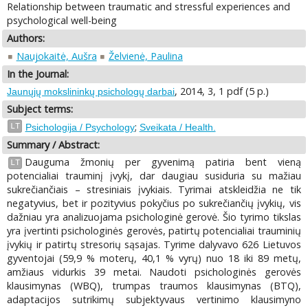
Relationship between traumatic and stressful experiences and
psychological well-being
Authors:
Naujokaitė, Aušra
Želvienė, Paulina
In the Journal:
, 2014, 3, 1 pdf (5 p.)
Jaunųjų mokslininkų psichologų darbai
Subject terms:
;
LT
Psichologija / Psychology
Sveikata / Health.
Summary / Abstract:
Dauguma žmonių per gyvenimą patiria bent vieną
LT
potencialiai trauminį įvykį, dar daugiau susiduria su mažiau
sukrečiančiais – stresiniais įvykiais. Tyrimai atskleidžia ne tik
negatyvius, bet ir pozityvius pokyčius po sukrečiančių įvykių, vis
dažniau yra analizuojama psichologinė gerovė. Šio tyrimo tikslas
yra įvertinti psichologinės gerovės, patirtų potencialiai trauminių
įvykių ir patirtų stresorių sąsajas. Tyrime dalyvavo 626 Lietuvos
gyventojai (59,9 % moterų, 40,1 % vyrų) nuo 18 iki 89 metų,
amžiaus vidurkis 39 metai. Naudoti psichologinės gerovės
klausimynas (WBQ), trumpas traumos klausimynas (BTQ),
adaptacijos sutrikimų subjektyvaus vertinimo klausimyno