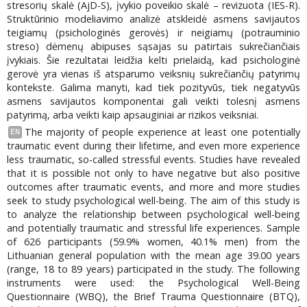
stresorių skalė (AjD-S), įvykio poveikio skalė – revizuota (IES-R).
Struktūrinio modeliavimo analizė atskleidė asmens savijautos
teigiamų (psichologinės gerovės) ir neigiamų (potrauminio
streso) dėmenų abipuses sąsajas su patirtais sukrečiančiais
įvykiais. Šie rezultatai leidžia kelti prielaidą, kad psichologinė
gerovė yra vienas iš atsparumo veiksnių sukrečiančių patyrimų
kontekste. Galima manyti, kad tiek pozityvūs, tiek negatyvūs
asmens savijautos komponentai gali veikti tolesnį asmens
patyrimą, arba veikti kaip apsauginiai ar rizikos veiksniai.
The majority of people experience at least one potentially
EN
traumatic event during their lifetime, and even more experience
less traumatic, so-called stressful events. Studies have revealed
that it is possible not only to have negative but also positive
outcomes after traumatic events, and more and more studies
seek to study psychological well-being. The aim of this study is
to analyze the relationship between psychological well-being
and potentially traumatic and stressful life experiences. Sample
of 626 participants (59.9% women, 40.1% men) from the
Lithuanian general population with the mean age 39.00 years
(range, 18 to 89 years) participated in the study. The following
instruments were used: the Psychological Well-Being
Questionnaire (WBQ), the Brief Trauma Questionnaire (BTQ),