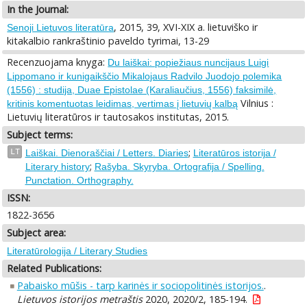
In the Journal:
, 2015, 39, XVI-XIX a. lietuviško ir
Senoji Lietuvos literatūra
kitakalbio rankraštinio paveldo tyrimai, 13-29
Recenzuojama knyga:
Du laiškai: popiežiaus nuncijaus Luigi
Lippomano ir kunigaikščio Mikalojaus Radvilo Juodojo polemika
(1556) : studija, Duae Epistolae (Karaliaučius, 1556) faksimilė,
Vilnius :
kritinis komentuotas leidimas, vertimas į lietuvių kalbą
Lietuvių literatūros ir tautosakos institutas, 2015.
Subject terms:
;
LT
Laiškai. Dienoraščiai / Letters. Diaries
Literatūros istorija /
;
Literary history
Rašyba. Skyryba. Ortografija / Spelling.
Punctation. Orthography.
ISSN:
1822-3656
Subject area:
Literatūrologija / Literary Studies
Related Publications:
Pabaisko mūšis - tarp karinės ir sociopolitinės istorijos.
.
Lietuvos istorijos metraštis
2020, 2020/2, 185-194.