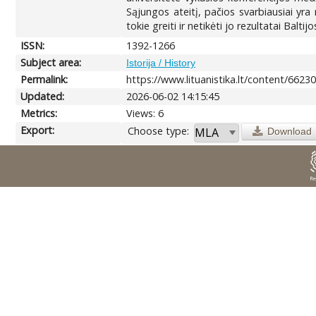
Sąjungos ateitį, pačios svarbiausiai yra
tokie greiti ir netikėti jo rezultatai B
ISSN:
1392-1266
Subject area:
Istorija / History
Permalink:
https://www.lituanistika.lt/content/6623
Updated:
2026-06-02 14:15:45
Metrics:
Views: 6
Export:
Choose type:
Download