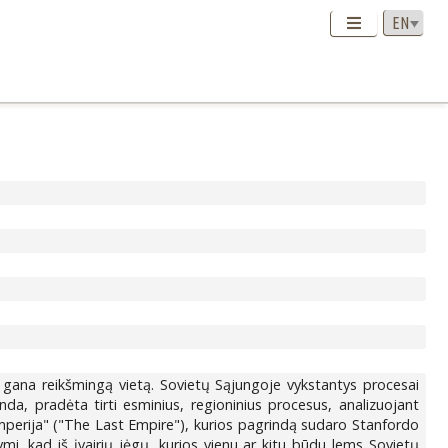
a gana reikšmingą vietą. Sovietų Sąjungoje vykstantys procesai
da, pradėta tirti esminius, regioninius procesus, analizuojant
 imperija" ("The Last Empire"), kurios pagrindą sudaro Stanfordo
i, kad iš įvairių jėgų, kurios vienu ar kitu būdu lems Sovietų