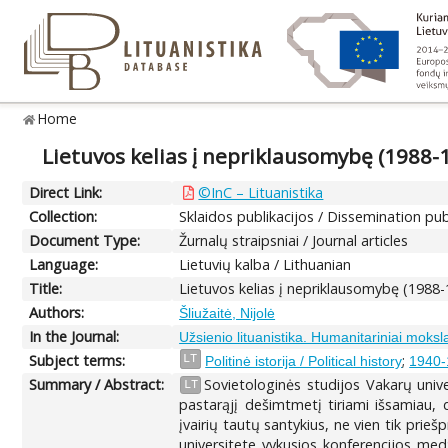
Home
Lietuvos kelias į nepriklausomybę (1988-
Direct Link:
©InC – Lituanistika
Collection:
Sklaidos publikacijos / Dissemination pub
Document Type:
Žurnalų straipsniai / Journal articles
Language:
Lietuvių kalba / Lithuanian
Title:
Lietuvos kelias į nepriklausomybę (1988
Authors:
Šliužaitė, Nijolė
In the Journal:
Užsienio lituanistika. Humanitariniai moksla
Subject terms:
;
LT
Politinė istorija / Political history
1940-
Summary / Abstract:
Sovietologinės studijos Vakarų univ
LT
pastarąjį dešimtmetį tiriami išsamiau, 
įvairių tautų santykius, ne vien tik pri
universitete vykusios konferencijos med