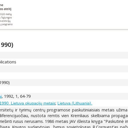
1990)
lications
-1990)
, 1992, 1, 64-79
i
;
1990. Lietuva okupacijų metais
Lietuva (Lithuania).
ersitetų ir tyrimų centrų programose paskutiniaisiais metais užim
diferencijuočiau, nustota remtis vien Kremliaus skelbiama propagan
ešpriešinti rusus nerusams. 1986 metais JAV išleista knyga "Paskutinė
žiaga. Knygos sudarytojas, žymus sovietologas R.Corquest’as pažym