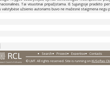
 nacionalinės. Tai visuotinai pripažįstama. Iš Sąjungoje pradėto p
altijos valstybėse užsienio autoriams buvo ne mažesnė staigmena negu
0
Search
Project
Expertise
Contacts
© LMT. All rights reserved.
Site is running on
KUSoftas C