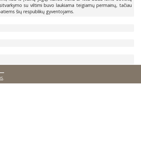
ersitvarkymo su viltimi buvo laukiama teigiamų permainų, tačiau
 patiems šių respublikų gyventojams.
MS
.