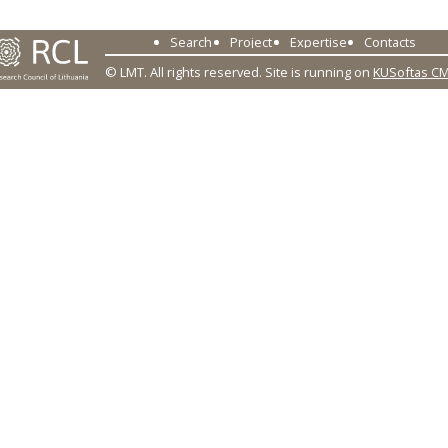
Search
Project
Expertise
Contacts
© LMT. All rights reserved.
Site is running on
KUSoftas C