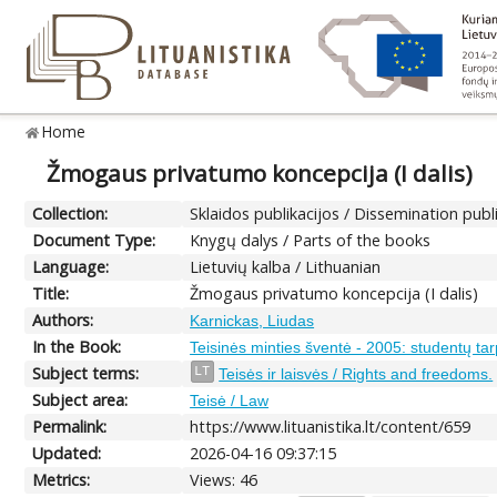
Home
Žmogaus privatumo koncepcija (I dalis)
Collection:
Sklaidos publikacijos / Dissemination publ
Document Type:
Knygų dalys / Parts of the books
Language:
Lietuvių kalba / Lithuanian
Title:
Žmogaus privatumo koncepcija (I dalis)
Authors:
Karnickas, Liudas
In the Book:
Teisinės minties šventė - 2005: studentų tar
Subject terms:
LT
Teisės ir laisvės / Rights and freedoms.
Subject area:
Teisė / Law
Permalink:
https://www.lituanistika.lt/content/659
Updated:
2026-04-16 09:37:15
Metrics:
Views: 46