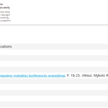
ications
. P. 18-25.. Vilnius: Mykol
ptautinių mokslinių konferencijų pranešimai