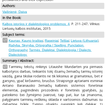
Authors:
Vaišnienė, Daiva
In the Book:
. P. 211-247.. Vilnius:
Kalbos istorijos ir dialektologijos problemos. 4
Lietuvių kalbos institutas, 2015
Subject terms:
;
;
;
;
LT
Kaunas. Kauno kraštas
Raseiniai
Telšiai
Lietuva (Lithuania)
Rašyba. Skyryba. Ortografija / Spelling. Punctation.
;
Orthography
Tarmės. Dialektai. Dialektologija / Dialects.
Dialectology.
Summary / Abstract:
Tarminių tekstų rinkinys Litauishe Mundarten yra pirmasis
LT
kalbotyros darbas, teikiantis tokį išsamų žemaičių tarmių istorinį
vaizdą, gana tiksliai rodantis ne tik leksinius ar gramatinius, bet ir
garsyno, ypač kirčiavimo, bruožus. Straipsnyje aptariami esminiai
Antano Baranausko žemaičių kalbinės sistemos fonetiniai
elementai, pagrindinės prozodinės ir fonetinės ypatybės, jų
pateikimo bei žymėjimo įvairovė, taip pat, kur tai įmanoma,
palyginami tarminių reiškinių sklaida ir vartosenos dažnumas su
dabartine būkle. Tyrimo objektu pasirinkti keli dalykai: 1)