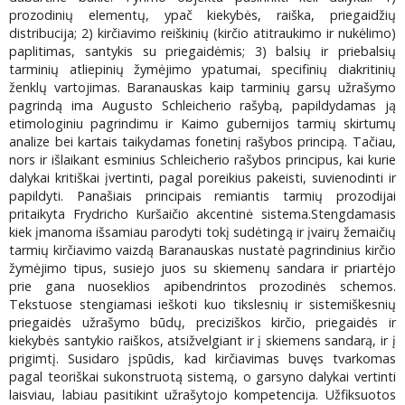
prozodinių elementų, ypač kiekybės, raiška, priegaidžių
distribucija; 2) kirčiavimo reiškinių (kirčio atitraukimo ir nukėlimo)
paplitimas, santykis su priegaidėmis; 3) balsių ir priebalsių
tarminių atliepinių žymėjimo ypatumai, specifinių diakritinių
ženklų vartojimas. Baranauskas kaip tarminių garsų užrašymo
pagrindą ima Augusto Schleicherio rašybą, papildydamas ją
etimologiniu pagrindimu ir Kaimo gubernijos tarmių skirtumų
analize bei kartais taikydamas fonetinį rašybos principą. Tačiau,
nors ir išlaikant esminius Schleicherio rašybos principus, kai kurie
dalykai kritiškai įvertinti, pagal poreikius pakeisti, suvienodinti ir
papildyti. Panašiais principais remiantis tarmių prozodijai
pritaikyta Frydricho Kuršaičio akcentinė sistema.Stengdamasis
kiek įmanoma išsamiau parodyti tokį sudėtingą ir įvairų žemaičių
tarmių kirčiavimo vaizdą Baranauskas nustatė pagrindinius kirčio
žymėjimo tipus, susiejo juos su skiemenų sandara ir priartėjo
prie gana nuoseklios apibendrintos prozodinės schemos.
Tekstuose stengiamasi ieškoti kuo tikslesnių ir sistemiškesnių
priegaidės užrašymo būdų, preciziškos kirčio, priegaidės ir
kiekybės santykio raiškos, atsižvelgiant ir į skiemens sandarą, ir į
prigimtį. Susidaro įspūdis, kad kirčiavimas buvęs tvarkomas
pagal teoriškai sukonstruotą sistemą, o garsyno dalykai vertinti
laisviau, labiau pasitikint užrašytojo kompetencija. Užfiksuotos