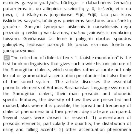
esminės garsyno ypatybės, būdingos ir dabartinėms žemaičių
patarmėms: ie, uo atliepiniai raseiniečių y, ū, telšiečių ei ir ou
(ow), i, d išlaikymas junginiuose *tjū, *djū, taip pat kitos
išskirtinės savybės, būdingos pavienėms šnektoms arba šnektų
grupėms. Garsyno žymėjimas aiškesnis ir nuoseklesnis negu
prozodinių reiškinių vaizdavimas, mažiau įvairovės ir redakcinių
taisymų. Greičiausiai tai lėmė ir palyginti ribotos spaudos
galimybės, leidusios parodyti tik pačius esminius fonetinius
garsų požymius.
The collection of dialectal texts "Litauishe mundarten" is the
EN
first book on linguistics that gives such a wide historic picture of
the Samogitian dialects, which supplies rather accurate not only
lexical or grammatical accentuation peculiarities but also those
of the sound system. The article discusses the essential
phonetic elements of Antanas Baranauskas' language system of
the Samogitian dialect, their main prosodic and phonetic
specific features, the diversity of how they are presented and
marked; also, where it is possible, the spread and frequency of
dialectal phenomena and their present-day state are compared.
Several issues were chosen for research: 1) presentation of
prosodic elements, particularly the quantity, the distribution of
rising and falling accents; 2) other accentuation phenomena