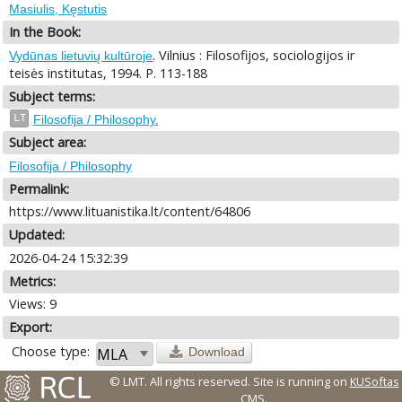
Masiulis, Kęstutis
In the Book:
. Vilnius : Filosofijos, sociologijos ir
Vydūnas lietuvių kultūroje
teisės institutas, 1994. P. 113-188
Subject terms:
LT
Filosofija / Philosophy.
Subject area:
Filosofija / Philosophy
Permalink:
https://www.lituanistika.lt/content/64806
Updated:
2026-04-24 15:32:39
Metrics:
Views: 9
Export:
Choose type:
Download
© LMT. All rights reserved.
Site is running on
KUSoftas
CMS
.