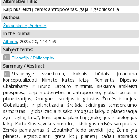
Alternative Title:
Kaip nusileisti į žemę: antropocenas, gaja ir geofilosofija
Authors:
Žukauskaitė, Audronė
In the Journal:
, 2025, 20, 144-159
Athena
Subject terms:
LT
Filosofija / Philosophy.
Summary / Abstract:
Straipsnyje svarstoma, kokiais būdais įmanoma
LT
konceptualizuoti klimato kaitos krizę. Remiantis Dipesho
Chakrabarty ir Bruno Latouro mintimis, siekiama atskleisti
priešpriešą tarp modernybės ir antropoceno, globalizacijos ir
planetizacijos, žmogaus istorijos ir giliosios Žemės istorijos.
Globalizacija ir planetizacija išreiškia skirtingas temporalumo
sampratas – globalizacija nusako žmogaus laiką, o planetizacija
žymi „gilųjį laiką“, kuris apima planetinį geologijos ir biologijos
laiką. Kartu šios sąvokos nurodo į skirtingas erdvės sampratas:
Žemės pamatymas iš „Sputniko“ leido suvokti, jog Žemė yra
planeta, egzistuojanti greta kitų planetų; tačiau atsiradus