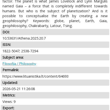
factor. The planet is what James Lovelock and Lynn Margulis
named Gaia – a force that is completely indifferent towards
humans. But who is the subject of planetization? And is it
possible to conceptualise the Earth by creating a new
geophilosophy? Keywords: globe, planet, Earth, Gaia,
geophilosophy, Chakrabarty, Latour, Tsing.
DOI:
10.53631/Athena.2025.20.7
ISSN:
1822-5047; 2538-7294
Subject area:
Filosofija / Philosophy
Permalink:
https://www.lituanistika.lt/content/64693
Updated:
2026-05-21 11:26:08
Metrics:
Views: 9
Export: