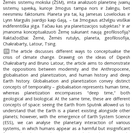
Žemės sistemų mokslui (ŽSM), imta analizuoti planetinę įvairių
sistemų sąveiką, kurioje žmogus tampa nors ir žalingu, bet
neesminiu faktoriumi. Planeta yra tai, ką Jamesas Lovelockas ir
Lynn Margulis įvardijo kaip Gają, – tai žmogaus atžvilgiu visiškai
indiferentiška jėga. Tačiau kas yra planetizacijos subjektas? Ir ar
įmanoma konceptualizuoti Žemę sukuriant naują geofilosofiją?
Raktažodžiai: Žemė, Žemės rutulys, planeta, geofilosofija,
Chakrabarty, Latour, Tsing.
The article discusses different ways to conceptualise the
EN
crisis of climate change. Drawing on the ideas of Dipesh
Chakrabarty and Bruno Latour, the article aims to demonstrate
the oppositions between modernity and the Anthropocene,
globalisation and planetization, and human history and deep
Earth history. Globalisation and planetization convey distinct
concepts of temporality – globalisation represents human time,
whereas planetization encompasses “deep time,” both
geological and biological. At the same time, these are different
concepts of space: seeing the Earth from Sputnik allowed us to
understand that the Earth is a planet existing alongside other
planets; however, with the emergence of Earth System Science
(ESS), we can analyse the planetary interaction of various
systems, in which humans appear as a harmful but insignificant