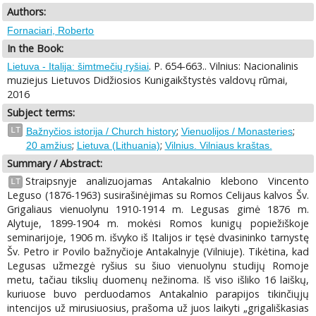
Authors:
Fornaciari, Roberto
In the Book:
. P. 654-663.. Vilnius: Nacionalinis
Lietuva - Italija: šimtmečių ryšiai
muziejus Lietuvos Didžiosios Kunigaikštystės valdovų rūmai,
2016
Subject terms:
;
;
LT
Bažnyčios istorija / Church history
Vienuolijos / Monasteries
;
;
20 amžius
Lietuva (Lithuania)
Vilnius. Vilniaus kraštas.
Summary / Abstract:
Straipsnyje analizuojamas Antakalnio klebono Vincento
LT
Leguso (1876-1963) susirašinėjimas su Romos Celijaus kalvos Šv.
Grigaliaus vienuolynu 1910-1914 m. Legusas gimė 1876 m.
Alytuje, 1899-1904 m. mokėsi Romos kunigų popiežiškoje
seminarijoje, 1906 m. išvyko iš Italijos ir tęsė dvasininko tarnystę
Šv. Petro ir Povilo bažnyčioje Antakalnyje (Vilniuje). Tikėtina, kad
Legusas užmezgė ryšius su šiuo vienuolynu studijų Romoje
metu, tačiau tikslių duomenų nežinoma. Iš viso išliko 16 laiškų,
kuriuose buvo perduodamos Antakalnio parapijos tikinčiųjų
intencijos už mirusiuosius, prašoma už juos laikyti „grigališkasias