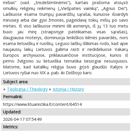
mišias“ (vad. „trisdešimtinėmis“), kartais prašoma atsiųsti
smulkių religinių reikmenų („Viešpaties vainiką“, „Agnus Dei“).
Laiškuose esama trumpų pavardžių sąrašai, kuriuose išvardyti
mirusieji arba dar gyvi žmonės, pageidavę tokių mišių po savo
mirties. Iš viso laiškuose minimi 68 asmenys, iš jų 13 tuo metu
buvo jau mirę (straipsnyje pateikiamas visas sąrašas),
daugiausia moterys, dominuoja lenkiškos kilmės pavardės, nors
esama lietuviškų ir rusiškų. Leguso laiškų išlikimas rodo, kad apie
naujausių laikų Lietuvos galima rasti ir nedideliuose Vakarų
Europos archyvuose, priklausančiose institucijose, kurios iš
pirmo žvilgsnio su lietuviška tematika tiesiogiai nesusijusios.
Matome, kad katalikų religija buvo grįsti glaudūs Italijos ir
Lietuvos ryšiai nuo XIX a. pab. iki Didžiojo karo.
Subject area:
Teologija / Theology
Istorija / History
Permalink:
https://www.lituanistika.lt/content/64514
Updated:
2026-04-17 07:54:49
Metrics: