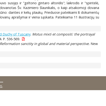
buvo susijęs ir "geltono gintaro altorėlis"; laikrodis ir "spintelė,
dovanotas Šv. Kazimiero šlaunikalis, o kaip atsakomoji dovana
kūno: danties ir kelių plaukų. Prieduose pateikiami 8 dokumentų
i dovanų aprašymai ir viena sąskaita. Pateikiama 11 iliustracijų su
nd Duchy of Tuscany
.
Motus mixti et compositi: the portrayal
4. P. 536-569.
Reformation sanctity in global and material perspective.
New
MS
.