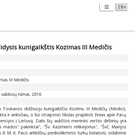
didysis kunigaikštis Kozimas III Medičis
imas III Medičis
ės valdovų rūmai, 2016
u Toskanos didžiuoju kunigaikščiu Kozimu III Medičių (Medici),
ta ir anksčiau, o šio straipsnio tikslas praplėsti žinias apie Pacų
rencijos į Lietuvą. Dalis šių aukštos meninės vertės dirbinių yra
 mados" pakinktai", "Šv. Kazimiero relikvijorius", "Švč. Marijos
iš M. K. Paco arklidžių; penkiolikmetis turkų belaisvis; sidabrinė