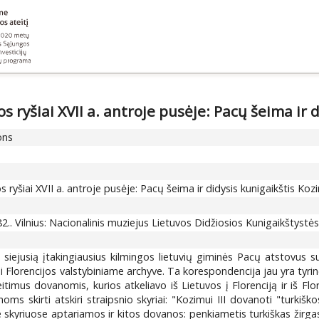
s ryšiai XVII a. antroje pusėje: Pacų šeima ir 
ons
os ryšiai XVII a. antroje pusėje: Pacų šeima ir didysis kunigaikštis Koz
82.. Vilnius: Nacionalinis muziejus Lietuvos Didžiosios Kunigaikštyst
siejusią įtakingiausius kilmingos lietuvių giminės Pacų atstovus s
i Florencijos valstybiniame archyve. Ta korespondencija jau yra tyrinė
itimus dovanomis, kurios atkeliavo iš Lietuvos į Florenciją ir iš Flo
s skirti atskiri straipsnio skyriai: "Kozimui III dovanoti "turkiškos
 skyriuose aptariamos ir kitos dovanos: penkiametis turkiškas žirgas 