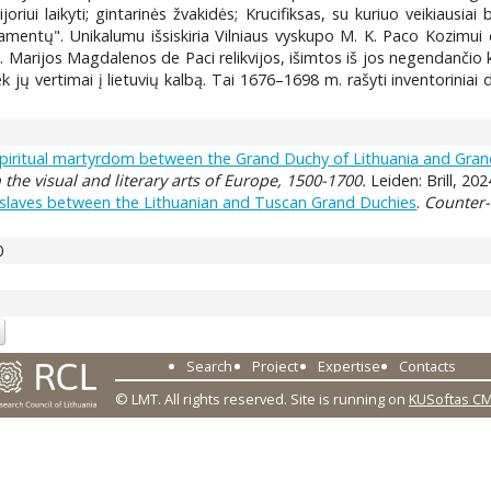
joriui laikyti; gintarinės žvakidės; Krucifiksas, su kuriuo veikiausiai 
amentų". Unikalumu išsiskiria Vilniaus vyskupo M. K. Paco Kozimui 
 Marijos Magdalenos de Paci relikvijos, išimtos iš jos negendančio 
 tiek jų vertimai į lietuvių kalbą. Tai 1676–1698 m. rašyti inventorinia
spiritual martyrdom between the Grand Duchy of Lithuania and Gra
e visual and literary arts of Europe, 1500-1700.
Leiden: Brill, 202
nd slaves between the Lithuanian and Tuscan Grand Duchies
.
Counter-
0
Search
Project
Expertise
Contacts
© LMT. All rights reserved.
Site is running on
KUSoftas C