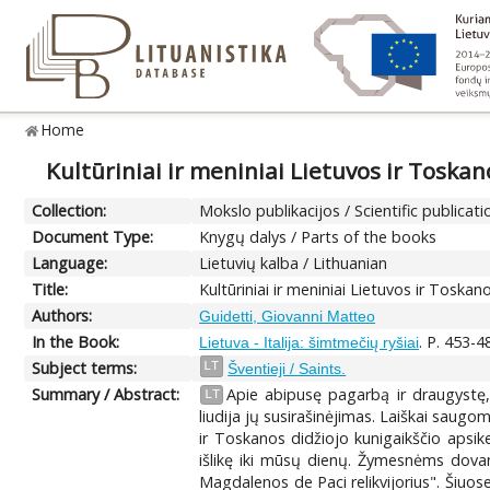
Home
Kultūriniai ir meniniai Lietuvos ir Toskano
Collection:
Mokslo publikacijos / Scientific publicati
Document Type:
Knygų dalys / Parts of the books
Language:
Lietuvių kalba / Lithuanian
Title:
Kultūriniai ir meniniai Lietuvos ir Toskan
Authors:
Guidetti, Giovanni Matteo
In the Book:
. P. 453-4
Lietuva - Italija: šimtmečių ryšiai
Subject terms:
LT
Šventieji / Saints.
Summary / Abstract:
Apie abipusę pagarbą ir draugystę, 
LT
liudija jų susirašinėjimas. Laiškai saugom
ir Toskanos didžiojo kunigaikščio apsike
išlikę iki mūsų dienų. Žymesnėms dovanom
Magdalenos de Paci relikvijorius". Šiuose