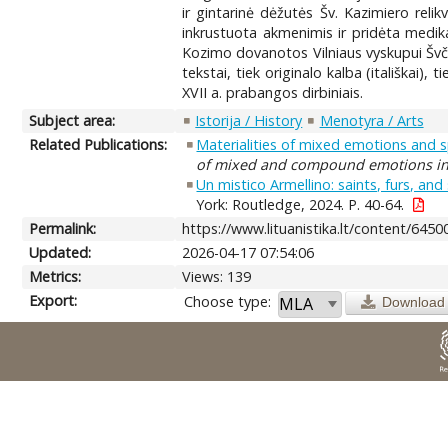
ir gintarinė dėžutės Šv. Kazimiero relikvi
inkrustuota akmenimis ir pridėta medik
Kozimo dovanotos Vilniaus vyskupui Švč.
tekstai, tiek originalo kalba (itališkai),
XVII a. prabangos dirbiniais.
Subject area:
Istorija / History
Menotyra / Arts
Related Publications:
Materialities of mixed emotions and 
of mixed and compound emotions in th
Un mistico Armellino: saints, furs, a
York: Routledge, 2024. P. 40-64.
Permalink:
https://www.lituanistika.lt/content/6450
Updated:
2026-04-17 07:54:06
Metrics:
Views: 139
Export:
Choose type:
Download