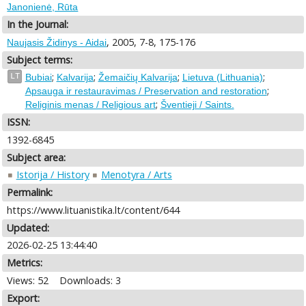
Janonienė, Rūta
In the Journal:
, 2005, 7-8, 175-176
Naujasis Židinys - Aidai
Subject terms:
;
;
;
;
LT
Bubiai
Kalvarija
Žemaičių Kalvarija
Lietuva (Lithuania)
;
Apsauga ir restauravimas / Preservation and restoration
;
Religinis menas / Religious art
Šventieji / Saints.
ISSN:
1392-6845
Subject area:
Istorija / History
Menotyra / Arts
Permalink:
https://www.lituanistika.lt/content/644
Updated:
2026-02-25 13:44:40
Metrics:
Views: 52
Downloads: 3
Export: