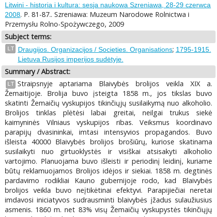
Litwini - historia i kultura: sesja naukowa Szreniawa, 28-29 czerwca
. P. 81-87.. Szreniawa: Muzeum Narodowe Rolnictwa i
2008
Przemysłu Rolno-Spożywczego, 2009
Subject terms:
;
LT
Draugijos. Organizacijos / Societies. Organisations
1795-1915.
Lietuva Rusijos imperijos sudėtyje.
Summary / Abstract:
Straipsnyje aptariama Blaivybės brolijos veikla XIX a.
LT
Žemaitijoje. Brolija buvo įsteigta 1858 m., jos tikslas buvo
skatinti Žemaičių vyskupijos tikinčiųjų susilaikymą nuo alkoholio.
Brolijos tinklas plėtėsi labai greitai, neilgai trukus siekė
kaimyninės Vilniaus vyskupijos ribas. Veiksmus koordinavo
parapijų dvasininkai, imtasi intensyvios propagandos. Buvo
išleista 40000 Blaivybės brolijos brošiūrų, kuriose skatinama
susilaikyti nuo girtuoklystės ir visiškai atsisakyti alkoholio
vartojimo. Planuojama buvo išleisti ir periodinį leidinį, kuriame
būtų reklamuojamos Brolijos idėjos ir siekiai. 1858 m. degtinės
pardavimo rodikliai Kauno gubernijoje rodo, kad Blaivybės
brolijos veikla buvo neįtikėtinai efektyvi. Parapijiečiai neretai
imdavosi iniciatyvos sudrausminti blaivybės įžadus sulaužiusius
asmenis. 1860 m. net 83% visų Žemaičių vyskupystės tikinčiųjų