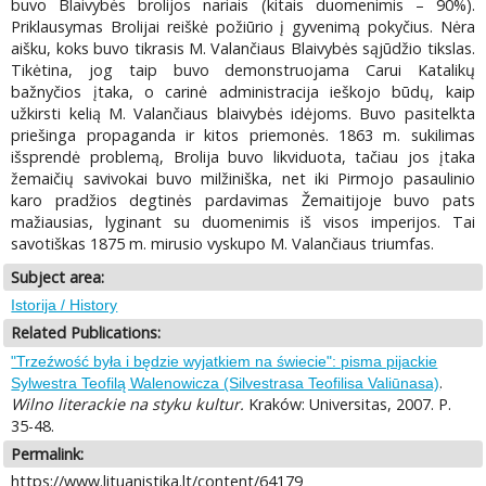
buvo Blaivybės brolijos nariais (kitais duomenimis – 90%).
Priklausymas Brolijai reiškė požiūrio į gyvenimą pokyčius. Nėra
aišku, koks buvo tikrasis M. Valančiaus Blaivybės sąjūdžio tikslas.
Tikėtina, jog taip buvo demonstruojama Carui Katalikų
bažnyčios įtaka, o carinė administracija ieškojo būdų, kaip
užkirsti kelią M. Valančiaus blaivybės idėjoms. Buvo pasitelkta
priešinga propaganda ir kitos priemonės. 1863 m. sukilimas
išsprendė problemą, Brolija buvo likviduota, tačiau jos įtaka
žemaičių savivokai buvo milžiniška, net iki Pirmojo pasaulinio
karo pradžios degtinės pardavimas Žemaitijoje buvo pats
mažiausias, lyginant su duomenimis iš visos imperijos. Tai
savotiškas 1875 m. mirusio vyskupo M. Valančiaus triumfas.
Subject area:
Istorija / History
Related Publications:
"Trzeźwość była i będzie wyjatkiem na świecie": pisma pijackie
.
Sylwestra Teofilą Walenowicza (Silvestrasa Teofilisa Valiūnasa)
Wilno literackie na styku kultur.
Kraków: Universitas, 2007. P.
35-48.
Permalink:
https://www.lituanistika.lt/content/64179