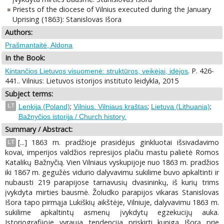
Priests of the diocese of Vilnius executed during the January
Uprising (1863): Stanislovas Išora
Authors:
Prašmantaitė, Aldona
In the Book:
. P. 426-
Kintančios Lietuvos visuomenė: struktūros, veikėjai, idėjos
441.. Vilnius: Lietuvos istorijos instituto leidykla, 2015
Subject terms:
;
;
;
LT
Lenkija (Poland)
Vilnius. Vilniaus kraštas
Lietuva (Lithuania)
Bažnyčios istorija / Church history.
Summary / Abstract:
[...] 1863 m. pradžioje prasidėjus ginkluotai išsivadavimo
LT
kovai, imperijos valdžios represijos plačiu mastu palietė Romos
Katalikų Bažnyčią. Vien Vilniaus vyskupijoje nuo 1863 m. pradžios
iki 1867 m. gegužės vidurio dalyvavimu sukilime buvo apkaltinti ir
nubausti 219 parapijose tarnavusių dvasininkų, iš kurių trims
įvykdyta mirties bausmė. Žoludko parapijos vikaras Stanislovas
Išora tapo pirmąja Lukiškių aikštėje, Vilniuje, dalyvavimu 1863 m.
sukilime apkaltintų asmenų įvykdytų egzekucijų auka.
Istoriografijoje vyrauja tendencija priskirti kunigą Išorą prie