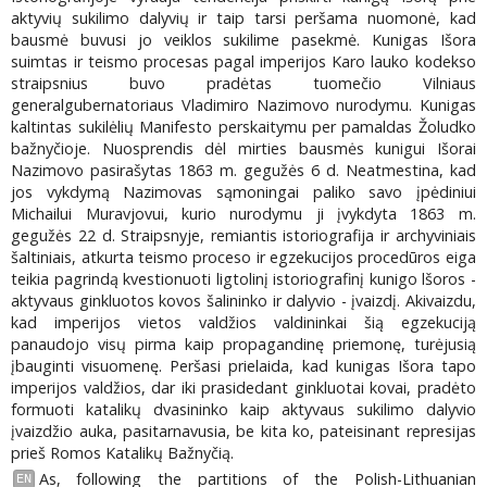
aktyvių sukilimo dalyvių ir taip tarsi peršama nuomonė, kad
bausmė buvusi jo veiklos sukilime pasekmė. Kunigas Išora
suimtas ir teismo procesas pagal imperijos Karo lauko kodekso
straipsnius buvo pradėtas tuomečio Vilniaus
generalgubernatoriaus Vladimiro Nazimovo nurodymu. Kunigas
kaltintas sukilėlių Manifesto perskaitymu per pamaldas Žoludko
bažnyčioje. Nuosprendis dėl mirties bausmės kunigui Išorai
Nazimovo pasirašytas 1863 m. gegužės 6 d. Neatmestina, kad
jos vykdymą Nazimovas sąmoningai paliko savo įpėdiniui
Michailui Muravjovui, kurio nurodymu ji įvykdyta 1863 m.
gegužės 22 d. Straipsnyje, remiantis istoriografija ir archyviniais
šaltiniais, atkurta teismo proceso ir egzekucijos procedūros eiga
teikia pagrindą kvestionuoti ligtolinį istoriografinį kunigo lšoros -
aktyvaus ginkluotos kovos šalininko ir dalyvio - įvaizdį. Akivaizdu,
kad imperijos vietos valdžios valdininkai šią egzekuciją
panaudojo visų pirma kaip propagandinę priemonę, turėjusią
įbauginti visuomenę. Peršasi prielaida, kad kunigas Išora tapo
imperijos valdžios, dar iki prasidedant ginkluotai kovai, pradėto
formuoti katalikų dvasininko kaip aktyvaus sukilimo dalyvio
įvaizdžio auka, pasitarnavusia, be kita ko, pateisinant represijas
prieš Romos Katalikų Bažnyčią.
As, following the partitions of the Polish-Lithuanian
EN