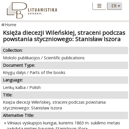
Home
Księża diecezji Wileńskiej, straceni podczas
powstania styczniowego: Stanisław Iszora
Collection:
Mokslo publikacijos / Scientific publications
Document Type:
Knygų dalys / Parts of the books
Language:
Lenkų kalba / Polish
Title:
Księża diecezji Wileńskiej, straceni podczas powstania
styczniowego: Stanisław Iszora
Alternative Title:
Vilniaus vyskupijos kunigai, kuriems 1863 m. sukilimo metais
įvykdyta mirties bausmė: Stanislovas Išora