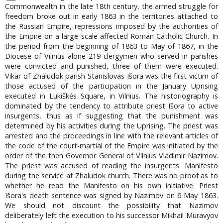
Commonwealth in the late 18th century, the armed struggle for
freedom broke out in early 1863 in the territories attached to
the Russian Empire, repressions imposed by the authorities of
the Empire on a large scale affected Roman Catholic Church. In
the period from the beginning of 1863 to May of 1867, in the
Diocese of Vilnius alone 219 clergymen who served in parishes
were convicted and punished, three of them were executed.
Vikar of Zhaludok parish Stanislovas Išora was the first victim of
those accused of the participation in the January Uprising
executed in Lukiškės Square, in Vilnius. The historiography is
dominated by the tendency to attribute priest Išora to active
insurgents, thus as if suggesting that the punishment was
determined by his activities during the Uprising. The priest was
arrested and the proceedings in line with the relevant articles of
the code of the court-martial of the Empire was initiated by the
order of the then Governor General of Vilnius Vladimir Nazimov.
The priest was accused of reading the insurgents' Manifesto
during the service at Zhaludok church. There was no proof as to
whether he read the Manifesto on his own initiative. Priest
Išora's death sentence was signed by Nazimov on 6 May 1863.
We should not discount the possibility that Nazimov
deliberately left the execution to his successor Mikhail Muravyov