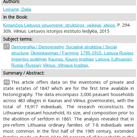
Authors:
Leinartė, Dalia
In the Book:
. P. 294-
Kintančios Lietuvos visuomenė: struktūros, veikėjai, idėjos
309.. Vilnius: Lietuvos istorijos instituto leidykla, 2015
Subject terms:
;
LT
Demografija / Demography
Socialinė struktūra / Social
;
;
structure
Ūkininkavimas / Farming
1795-1915. Lietuva Rusijos
;
;
;
imperijos sudėtyje
Kaunas. Kauno kraštas
Lietuva (Lithuania)
;
Rusija (Russia)
Vilnius. Vilniaus kraštas.
Summary / Abstract:
This article offers data on the inventories of private and
EN
state estates of 1847 which are for the first time available in
historiography. The data encompass 3,000 peasant households
across 483 villages in Kaunas and Vilnius govemorates, with the
total of 19,917 individuals. The research reconstructs the
Lithuanian peasant household, its size, and composition prior to
the abolition of serfdom in 1861. The analysis revealed that in
pre-reform Lithuania ordinary families of 7-8 individuals were
most common. In the first half of the 19th century, extended