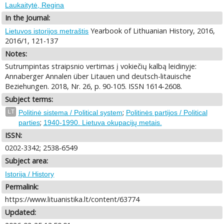
Laukaitytė, Regina
In the Journal:
Yearbook of Lithuanian History, 2016,
Lietuvos istorijos metraštis
2016/1, 121-137
Notes:
Sutrumpintas straipsnio vertimas į vokiečių kalbą leidinyje:
Annaberger Annalen über Litauen und deutsch-litauische
Beziehungen. 2018, Nr. 26, p. 90-105. ISSN 1614-2608.
Subject terms:
;
LT
Politinė sistema / Political system
Politinės partijos / Political
;
parties
1940-1990. Lietuva okupacijų metais.
ISSN:
0202-3342; 2538-6549
Subject area:
Istorija / History
Permalink:
https://www.lituanistika.lt/content/63774
Updated: