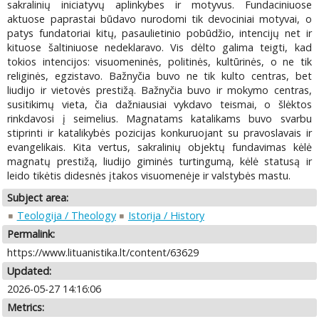
sakralinių iniciatyvų aplinkybes ir motyvus. Fundaciniuose
aktuose paprastai būdavo nurodomi tik devociniai motyvai, o
patys fundatoriai kitų, pasaulietinio pobūdžio, intencijų net ir
kituose šaltiniuose nedeklaravo. Vis dėlto galima teigti, kad
tokios intencijos: visuomeninės, politinės, kultūrinės, o ne tik
religinės, egzistavo. Bažnyčia buvo ne tik kulto centras, bet
liudijo ir vietovės prestižą. Bažnyčia buvo ir mokymo centras,
susitikimų vieta, čia dažniausiai vykdavo teismai, o šlėktos
rinkdavosi į seimelius. Magnatams katalikams buvo svarbu
stiprinti ir katalikybės pozicijas konkuruojant su pravoslavais ir
evangelikais. Kita vertus, sakralinių objektų fundavimas kėlė
magnatų prestižą, liudijo giminės turtingumą, kėlė statusą ir
leido tikėtis didesnės įtakos visuomenėje ir valstybės mastu.
Subject area:
Teologija / Theology
Istorija / History
Permalink:
https://www.lituanistika.lt/content/63629
Updated:
2026-05-27 14:16:06
Metrics: