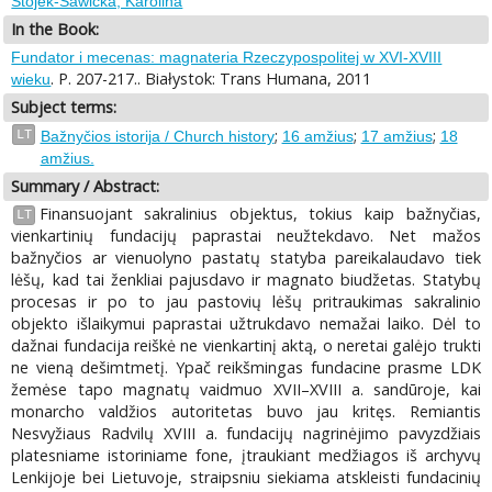
Stojek-Sawicka, Karolina
In the Book:
Fundator i mecenas: magnateria Rzeczypospolitej w XVI-XVIII
. P. 207-217.. Białystok: Trans Humana, 2011
wieku
Subject terms:
;
;
;
LT
Bažnyčios istorija / Church history
16 amžius
17 amžius
18
amžius.
Summary / Abstract:
Finansuojant sakralinius objektus, tokius kaip bažnyčias,
LT
vienkartinių fundacijų paprastai neužtekdavo. Net mažos
bažnyčios ar vienuolyno pastatų statyba pareikalaudavo tiek
lėšų, kad tai ženkliai pajusdavo ir magnato biudžetas. Statybų
procesas ir po to jau pastovių lėšų pritraukimas sakralinio
objekto išlaikymui paprastai užtrukdavo nemažai laiko. Dėl to
dažnai fundacija reiškė ne vienkartinį aktą, o neretai galėjo trukti
ne vieną dešimtmetį. Ypač reikšmingas fundacine prasme LDK
žemėse tapo magnatų vaidmuo XVII–XVIII a. sandūroje, kai
monarcho valdžios autoritetas buvo jau kritęs. Remiantis
Nesvyžiaus Radvilų XVIII a. fundacijų nagrinėjimo pavyzdžiais
platesniame istoriniame fone, įtraukiant medžiagos iš archyvų
Lenkijoje bei Lietuvoje, straipsniu siekiama atskleisti fundacinių