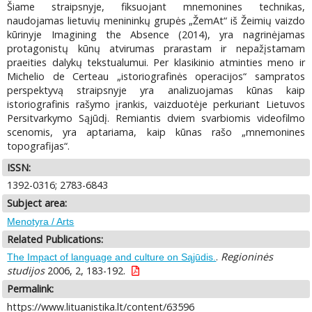
Šiame straipsnyje, fiksuojant mnemonines technikas,
naudojamas lietuvių menininkų grupės „ŽemAt“ iš Žeimių vaizdo
kūrinyje Imagining the Absence (2014), yra nagrinėjamas
protagonistų kūnų atvirumas prarastam ir nepažįstamam
praeities dalykų tekstualumui. Per klasikinio atminties meno ir
Michelio de Certeau „istoriografinės operacijos“ sampratos
perspektyvą straipsnyje yra analizuojamas kūnas kaip
istoriografinis rašymo įrankis, vaizduotėje perkuriant Lietuvos
Persitvarkymo Sąjūdį. Remiantis dviem svarbiomis videofilmo
scenomis, yra aptariama, kaip kūnas rašo „mnemonines
topografijas“.
ISSN:
1392-0316; 2783-6843
Subject area:
Menotyra / Arts
Related Publications:
.
Regioninės
The Impact of language and culture on Sąjūdis.
studijos
2006, 2, 183-192.
Permalink:
https://www.lituanistika.lt/content/63596