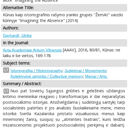
work "Imagining the Absence"
Alternative Title:
Kūnas kaip istoriografinis rašymo įrankis grupės "ŽemAt" vaizdo
kūrinyje "Imagining the Absence" (2014)
Authors:
Gerhardt, Ulrike
In the Journal:
[AAAV], 2016, 80/81, Kūnas: ne
Acta Academiae Artium Vilnensis
laiku ir be vietos, 169-178
Subject terms:
;
;
LT
Istoriografija / Historiography
Judėjimai / Movements
;
Kolektyvinė atmintis / Collective memory
Menai / Arts.
Summary / Abstract:
Nuo pat Sovietų Sąjungos griūties ir geležinės uždangos
LT
kritimo menininkai reagavo į transformacijas ir dar neparašytas
postsocializmo istorijas. Atsižvelgdama į sudėtingą santykį tarp
socialistinės patirties ir jos analizės šiuolaikiniame mene, meno
istorikė Svetla Kazalarska pristato vizualiuosius menus kaip
mnemoninį žanrą, susijusį su „atminties teatrais“, kuris leidžia
mizanscenomis projektuoti postsocialistinį perėjimą ir dabartį.