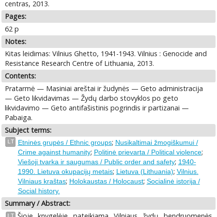
centras, 2013.
Pages:
62 p
Notes:
Kitas leidimas: Vilnius Ghetto, 1941-1943. Vilnius : Genocide and
Resistance Research Centre of Lithuania, 2013.
Contents:
Pratarmė — Masiniai areštai ir žudynės — Geto administracija
— Geto likvidavimas — Žydų darbo stovyklos po geto
likvidavimo — Geto antifašistinis pogrindis ir partizanai —
Pabaiga.
Subject terms:
;
LT
Etninės grupės / Ethnic groups
Nusikaltimai žmogiškumui /
;
;
Crime against humanity
Politinė prievarta / Political violence
;
Viešoji tvarka ir saugumas / Public order and safety
1940-
;
;
1990. Lietuva okupacijų metais
Lietuva (Lithuania)
Vilnius.
;
;
Vilniaus kraštas
Holokaustas / Holocaust
Socialinė istorija /
Social history.
Summary / Abstract:
Šioje knygelėje pateikiama Vilniaus žydų bendruomenės
LT