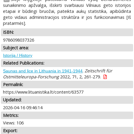
sunaikinimo apžvalga, išskirti svarbiausi Vilniaus geto istorijos
etapai ir būdingi bruožai, pateikta aukų statistika, apibūdinta
geto vidaus administracijos struktūra ir jos funkcionavimas [Iš
pratarmės].
ISBN:
9786098037326
Subject area:
Istorija / History
Related Publications:
.
Zeitschrift für
Saunas and lice in Lithuania in 1941-1944
Ostmitteleuropa-Forschung
2022, 71, 2, 261-279.
Permalink:
https://www.lituanistika.lt/content/63577
Updated:
2026-04-16 09:46:14
Metrics:
Views: 106
Export: