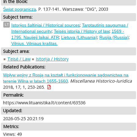
In the Book:
. P. 137-141.. Warszawa: "DiG", 2003
Świat pogranicza
Subject terms:
;
LT
Istorijos šaltiniai / Historical sources
Tarptautinis saugumas /
;
;
International security
Teisės istorija / History of law
1569 -
;
;
;
1795. Naujieji laikai. ATR
Lietuva (Lithuania)
Rusija (Russia)
Vilnius. Vilniaus kraštas.
Subject area:
Teisė / Law
Istorija / History
Related Publications:
Wpływ wojny z Rosją na kształt i funkcjonowanie sądownictwa na
.
Miscellanea Historico-Iuridica
terenie Wilna w latach 1655-1660
2018, 17, 1, 253-265.
Permalink:
https://www.lituanistika.lt/content/63536
Updated:
2026-05-25 20:21:19
Metrics:
Views: 49