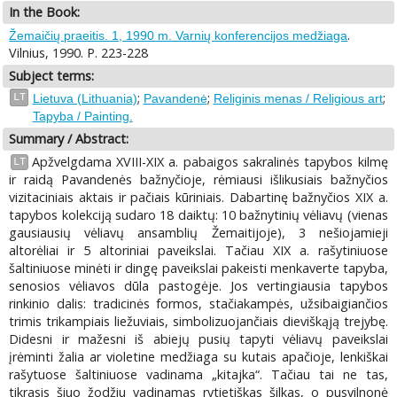
In the Book:
.
Žemaičių praeitis. 1, 1990 m. Varnių konferencijos medžiaga
Vilnius, 1990. P. 223-228
Subject terms:
;
;
;
LT
Lietuva (Lithuania)
Pavandenė
Religinis menas / Religious art
Tapyba / Painting.
Summary / Abstract:
Apžvelgdama XVIII-XIX a. pabaigos sakralinės tapybos kilmę
LT
ir raidą Pavandenės bažnyčioje, rėmiausi išlikusiais bažnyčios
vizitaciniais aktais ir pačiais kūriniais. Dabartinę bažnyčios XIX a.
tapybos kolekciją sudaro 18 daiktų: 10 bažnytinių vėliavų (vienas
gausiausių vėliavų ansamblių Žemaitijoje), 3 nešiojamieji
altorėliai ir 5 altoriniai paveikslai. Tačiau XIX a. rašytiniuose
šaltiniuose minėti ir dingę paveikslai pakeisti menkaverte tapyba,
senosios vėliavos dūla pastogėje. Jos vertingiausia tapybos
rinkinio dalis: tradicinės formos, stačiakampės, užsibaigiančios
trimis trikampiais liežuviais, simbolizuojančiais dieviškąją trejybę.
Didesni ir mažesni iš abiejų pusių tapyti vėliavų paveikslai
įrėminti žalia ar violetine medžiaga su kutais apačioje, lenkiškai
rašytuose šaltiniuose vadinama „kitajka“. Tačiau tai ne tas,
tikrasis šiuo žodžiu vadinamas rytietiškas šilkas, o pusvilnonė