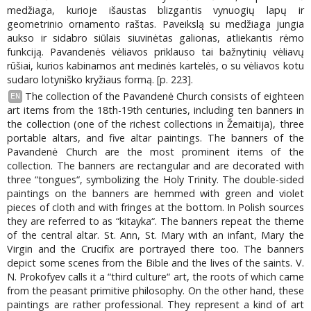
medžiaga, kurioje išaustas blizgantis vynuogių lapų ir
geometrinio ornamento raštas. Paveikslą su medžiaga jungia
aukso ir sidabro siūlais siuvinėtas galionas, atliekantis rėmo
funkciją. Pavandenės vėliavos priklauso tai bažnytinių vėliavų
rūšiai, kurios kabinamos ant medinės kartelės, o su vėliavos kotu
sudaro lotyniško kryžiaus formą. [p. 223].
The collection of the Pavandenė Church consists of eighteen
EN
art items from the 18th-19th centuries, including ten banners in
the collection (one of the richest collections in Žemaitija), three
portable altars, and five altar paintings. The banners of the
Pavandenė Church are the most prominent items of the
collection. The banners are rectangular and are decorated with
three “tongues“, symbolizing the Holy Trinity. The double-sided
paintings on the banners are hemmed with green and violet
pieces of cloth and with fringes at the bottom. In Polish sources
they are referred to as “kitayka“. The banners repeat the theme
of the central altar. St. Ann, St. Mary with an infant, Mary the
Virgin and the Crucifix are portrayed there too. The banners
depict some scenes from the Bible and the lives of the saints. V.
N. Prokofyev calls it a “third culture“ art, the roots of which came
from the peasant primitive philosophy. On the other hand, these
paintings are rather professional. They represent a kind of art