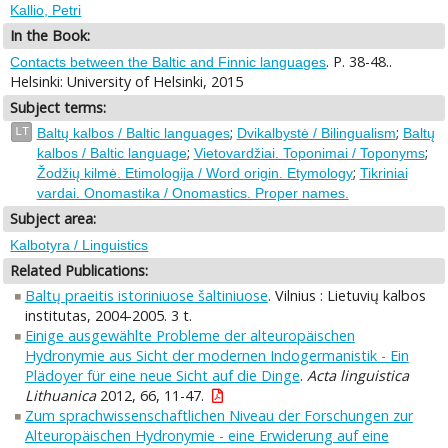
Kallio, Petri
In the Book:
. P. 38-48..
Contacts between the Baltic and Finnic languages
Helsinki: University of Helsinki, 2015
Subject terms:
;
;
LT
Baltų kalbos / Baltic languages
Dvikalbystė / Bilingualism
Baltų
;
;
kalbos / Baltic language
Vietovardžiai. Toponimai / Toponyms
;
Žodžių kilmė. Etimologija / Word origin. Etymology
Tikriniai
vardai. Onomastika / Onomastics. Proper names.
Subject area:
Kalbotyra / Linguistics
Related Publications:
Baltų praeitis istoriniuose šaltiniuose
. Vilnius : Lietuvių kalbos
institutas, 2004-2005. 3 t.
Einige ausgewählte Probleme der alteuropäischen
Hydronymie aus Sicht der modernen Indogermanistik - Ein
Plädoyer für eine neue Sicht auf die Dinge
.
Acta linguistica
Lithuanica
2012, 66, 11-47.
Zum sprachwissenschaftlichen Niveau der Forschungen zur
Alteuropäischen Hydronymie - eine Erwiderung auf eine