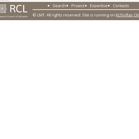
Search
Project
Expertise
Contacts
© LMT. All rights reserved.
Site is running on
KUSoftas C