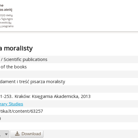
a moralisty
/ Scientific publications
 of the books
h
dament i treść pisarza moralisty
241-253.. Kraków: Księgarnia Akademicka, 2013
erary Studies
stika.lt/content/63257
0
Download