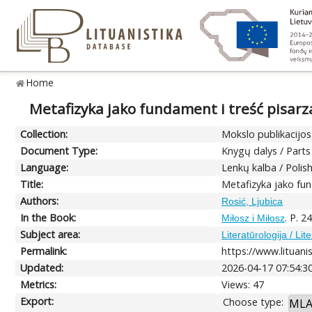
Home
Metafizyka jako fundament i treść pisarz
Collection:
Mokslo publikacijos 
Document Type:
Knygų dalys / Parts
Language:
Lenkų kalba / Polis
Title:
Metafizyka jako fun
Authors:
Rosić, Ljubica
In the Book:
. P. 
Miłosz i Miłosz
Subject area:
Literatūrologija / Lit
Permalink:
https://www.lituani
Updated:
2026-04-17 07:54:3
Metrics:
Views: 47
Export:
Choose type: