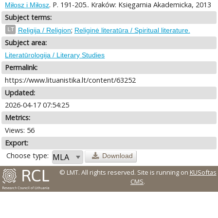
. P. 191-205.. Kraków: Księgarnia Akademicka, 2013
Miłosz i Miłosz
Subject terms:
;
LT
Religija / Religion
Religinė literatūra / Spiritual literature.
Subject area:
Literatūrologija / Literary Studies
Permalink:
https://www.lituanistika.lt/content/63252
Updated:
2026-04-17 07:54:25
Metrics:
Views: 56
Export:
Choose type:
Download
© LMT. All rights reserved.
Site is running on
KUSoftas
CMS
.