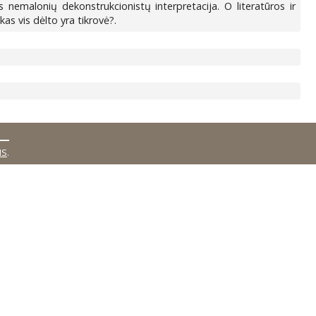
emalonių dekonstrukcionistų interpretacija. O literatūros ir
as vis dėlto yra tikrovė?.
MS
.