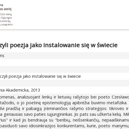
yli poezja jako instalowanie się w świecie
ons
zyli poezja jako instalowanie się w świecie
arnia Akademicka, 2013
omenas, analizuojant lenkų ir lietuvių rašytojo bei poeto Czesławo
tažodis, o jo poetinę epistemologiją apibrėžia buvimo metafizika. R
vi pradžią ir pabaigą įrėminančios rašymo strategijos: tikrovės 
ėra geriausias savo paties sąjungininkas. Jis pats sau užkerta kelią. 
us" ir kad jis bendrauja su "beribių, neišsenkančių, nepaaiškinamų 
e, pasiduoti savo idiosinkrazijos konkurentams, kurie, poeto manymu