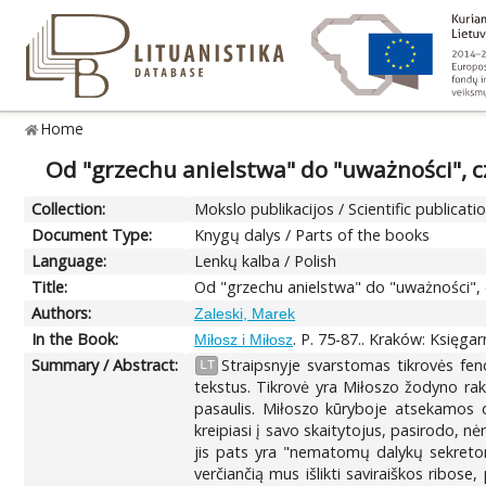
Home
Od "grzechu anielstwa" do "uważności", cz
Collection:
Mokslo publikacijos / Scientific publicati
Document Type:
Knygų dalys / Parts of the books
Language:
Lenkų kalba / Polish
Title:
Od "grzechu anielstwa" do "uważności", c
Authors:
Zaleski, Marek
In the Book:
. P. 75-87.. Kraków: Księg
Miłosz i Miłosz
Summary / Abstract:
Straipsnyje svarstomas tikrovės fen
LT
tekstus. Tikrovė yra Miłoszo žodyno rak
pasaulis. Miłoszo kūryboje atsekamos d
kreipiasi į savo skaitytojus, pasirodo, n
jis pats yra "nematomų dalykų sekretori
verčiančią mus išlikti saviraiškos ribos