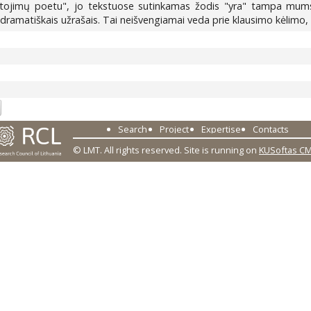
tojimų poetu", jo tekstuose sutinkamas žodis "yra" tampa mums n
dramatiškais užrašais. Tai neišvengiamai veda prie klausimo kėlimo, k
6
Search
Project
Expertise
Contacts
© LMT. All rights reserved.
Site is running on
KUSoftas C