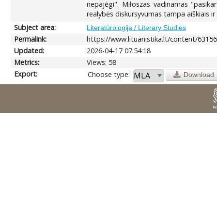
nepajėgi". Miłoszas vadinamas "pasikar
realybės diskursyvumas tampa aiškiais ir 
Subject area:
Literatūrologija / Literary Studies
Permalink:
https://www.lituanistika.lt/content/6315
Updated:
2026-04-17 07:54:18
Metrics:
Views: 58
Export:
Choose type:
Download