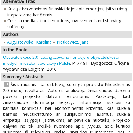
Alternative Title:
Krizių atvaizdavimas žiniasklaidoje: apie emocijas, įsitraukimą
ir epatavimą kančiomis
Crisis in media: about emotions, involvement and showing
suffering
Authors:
Augustowska, Karolina
Pietkiewicz, Jana
In the Book:
Obywatelskość 2.0: zaangażowane narracje o obywatelskości
. P. 77-91.. Bydgoszcz: Oficyna
młodych mieszkańców Litwy i Polski
Wydawnicza Epigram, 2016
Summary / Abstract:
Šis straipsnis - tai dirbtuvių, surengtų projekto Pilietiškumas
LT
2.0 metu, rezultatas. Autorės analizuoja žiniasklaidos daromą
poveikį projekto dalyvių emocijoms. Pastebėjo, kad
žiniasklaidoje dominuoja negatyvi informacija, susijusi su
kariniais konfliktais bei ekonominėmis krizėmis, kas sukelia
baimės, neužtikrintumo ar susijaudinimo jausmus, sukelia
empatiją, sąlygoja įsitraukimą ar paveikia nuotaiką. Projekto
dalyviai ne tik išreiškė nuomonę apie įvykius, apie kuriuos
sužinome iš televizijos, radijo, spaudos ir interneto, bet ir