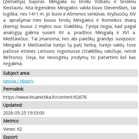
(Žemaitija) bajoras Minigaila su broliu Vizbaru ir brolėnu
Keistautu. Kita legendinio Minigailos valda buvo Dieveniškės, tai
logiška, nes 1411 m. jis buvo ir Ašmenos seniūnas. Kryžiuočių XIV
a. aprašymai mini buvus brolių Minigailos ir Romeikos dvarą
(kiemą) buvus 2 mylios nuo Stakliškių. Tyrėja teigia, kad pagal
analogiją galima susieti XV a. pradžios Minigailą ir XVI a.
Meištavičius. Tai įmanoma, nes abi paieškų grandys susijusios:
Minigaila ir Meištavičiai turėjo tą patį herbą, turėjo valdų tose
pačiose etninės Lietuvos regionuose (Stakliškių valsčiuje, netoli
Birštono). Deja, be tiesioginių įrodymų to patvirtinti kol kas
negalima.
Subject area:
Istorija / History
Permalink:
https://www.lituanistika.lt/content/62676
Updated:
2026-05-25 19:33:00
Metrics:
Views: 62
Export: