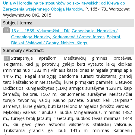
Unia w Horodle na tle stosunków polsko-litewskich: od Krewa do
. P. 165-173.. Warszawa:
Zaręczenia wzajemnego Obojga Narodów
Wydawnictwo DiG, 2015
Subject terms:
;
LT
13 a. - 1569. Viduramžiai. LDK
Genealogija. Heraldika /
;
;
Genealogy. Heraldry
Kariuomenė / Armed forces
Bajorai.
Didikai. Valdovai / Gentry. Nobles. Kings.
Summary / Abstract:
Straipsnyje aprašomi Meištavičių giminės protėviai.
LT
Teigiama, kad jų protėvių galėjo būti Vytauto laikų didikas
(minimas nuo 1382 m.) Vilniaus kaštelionas Minigaila (miręs apie
1416 m.). Pagal analogiją bandoma surasti trūkstamą grandį
tarp kašteliono ir Meištavičių, kurie pirmąkart paminėti Lietuvos
Didžiosios Kunigaikštytės (LDK) armijos surašyme 1528 m. kaip
žemaičių bajorai. 1567 m. kariuomenės surašyme Meištavičiai
turėjo tėvoninių valdų Kauno paviete. Surasti keli „tarpiniai“
asmenys, kurie galėtų būti kašteliono Minigailos (krikšto vardas -
Mykolas) vaikais ir anūkais: Sudka Mingailavičius, minimas 1482
m., turėjęs brolį Jatautą ir Getautą. Sudkos tėvas minimas 1449
m., kai gavo gavo aštuonis valstiečius Stakliškių valsčiuje.
Trūkstama grandis gali būti 1415 m. minimas Kaltinėnų