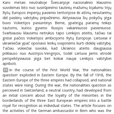
Karo metais neutralioje Šveicarijoje nacionalinio klausimo
suvokimas kito nuo susirūpinimo tautinių mažumų lojalumu trijų
Rytų Europos imperijų pasienio teritorijose iki aštrių nesutarimų
dėl paskirų valstybių pripažinimo. Aktyviausia šių pokyčių jėga
buvo Vokietijos pasiuntinys Berne, ypatingą paramą teikęs
tautoms, kurios gyveno Rusijos vakariniuose pasieniuose.
Svarbiausiu klausimu netrukus tapo Lenkijos ateitis, tačiau tai
grėsė pačios Vokietijos ambicijoms Rytų Europoje. Lietuviai ir
ukrainiečiai ypač oponavo lenkų svajonėms kurti didelę valstybę.
Tačiau vokiečiai suvokė, kad Ukrainos ateitis daugiausia
priklauso nuo Austrijos-Vengrijos, todėl Lietuva jiems atrodė
perspektyviausia jėga bet kokiai naujai Lenkijos valstybei
apriboti.
In the course of the First World War, ‘the nationalities
EN
question’ exploded in Eastern Europe. By the fall of 1918, the
Eastern Europe of the three empires had collapsed, and national
states were rising. During the war, the nationalities question as
perceived in Switzerland, a neutral country, had developed from
an initial concern about the loyalty of the minorities in the
borderlands of the three East European empires into a battle
royal for recognition as individual states. The article focuses on
the activities of the German ambassador in Bern who was the