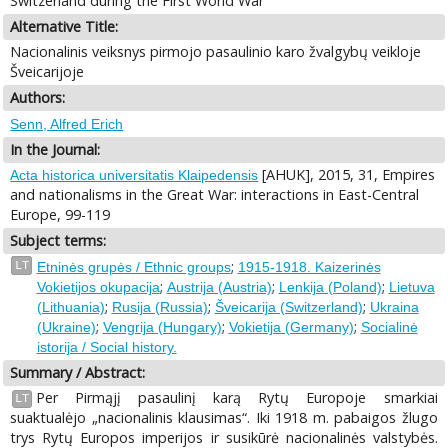
Switzerland during the First World War
Alternative Title:
Nacionalinis veiksnys pirmojo pasaulinio karo žvalgybų veikloje
Šveicarijoje
Authors:
Senn, Alfred Erich
In the Journal:
[AHUK], 2015, 31, Empires
Acta historica universitatis Klaipedensis
and nationalisms in the Great War: interactions in East-Central
Europe, 99-119
Subject terms:
;
LT
Etninės grupės / Ethnic groups
1915-1918. Kaizerinės
;
;
;
Vokietijos okupacija
Austrija (Austria)
Lenkija (Poland)
Lietuva
;
;
;
(Lithuania)
Rusija (Russia)
Šveicarija (Switzerland)
Ukraina
;
;
;
(Ukraine)
Vengrija (Hungary)
Vokietija (Germany)
Socialinė
istorija / Social history.
Summary / Abstract:
Per Pirmąjį pasaulinį karą Rytų Europoje smarkiai
LT
suaktualėjo „nacionalinis klausimas“. Iki 1918 m. pabaigos žlugo
trys Rytų Europos imperijos ir susikūrė nacionalinės valstybės.