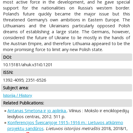
most active force in the development, and he gave special
support for the nationalities on Russia’s western border.
Poland’s future quickly became the major issue but this
threatened Germany’s own ambitions in Eastern Europe. The
Lithuanians and the Ukrainians particularly opposed Polish
dreams of establishing a large state. The Germans, however,
considered the future of Ukraine to lie mostly in the hands of
the Austrian Empire, and therefore Lithuania appeared to be the
more promising force to limit any new Polish state.
DOI:
10.15181/ahuk.v31i0.1201
ISSN:
1392-4095; 2351-6526
Subject area:
Istorija / History
Related Publications:
Antanas Smetona ir jo aplinka.
. Vilnius : Mokslo ir enciklopedijų
leidybos centras, 2012. 511 p.
Konferencijos Šveicarijoje 1915–1916 m.: Lietuvos atkūrimo
projektų sandūros
.
Lietuvos istorijos metraštis
2018, 2018/1,