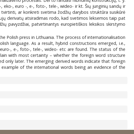
lizavimo procesais. Dėl to randasi hibridinių konstrukcijų, t. y.
eko-, euro -, e-, foto-, tele-, wideo- ir kt. Šių junginių sandų ir
virtinti, ar konkreti svetima žodžių darybos struktūra susikūrė
aujų derivatų atsiradimas rodo, kad svetimos leksemos taip pat
džių pavyzdžiai, patvirtinantys europietiškos leksikos skirstymo
 Polish press in Lithuania. The process of internationalisation
ish language. As a result, hybrid constructions emerged, i.e.,
euro-, e-, foto-, tele-, wideo- etc are found. The status of the
lain with most certainty – whether the foreign word structure
d only later. The emerging derived words indicate that foreign
d example of the international words being an evidence of the