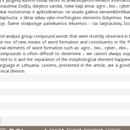
r junginių kūrimo būdai sietini su analizuojamos leksikos internaciona
tautiniai žodžių darybos sandai, tokie kaip antai: agro-, bio-, cyber-, 
kai nustatomas ir apibūdinamas: ne visada galima vienareikšmiškai t
daptuota, o tiktai vėliau vyko morfologinio elemento išskyrimas. N
uvoje. Šiame straipsnyje pateikiamos leksemos – tai tarptautinių žo
 and analyse group compound words that were recently observed in the
he rise of new means of word formation and constituents in the Pol
onal elements of word formation such as: agro-, bio-, cyber-, eko-, 
compounds is often difficult to determine – we cannot always exp
ted to it and the separation of the morphological element happene
anguage in Lithuania. Lexems, presented in the article, are a goo
ical division.
3
Search
Project
Expertise
Contacts