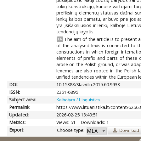
puslapiuose. Nauji žodžių darybos sandų i
tokių konstrukcijų, kuriose vartojami tarp
prefiksinių elementų statusas dažnai sun
lenkų kalbos pamatu, ar buvo prie jos a
yra įsišaknijusios ir lenkų kalboje Liet
tendencijų kryptis.
The aim of the article is to present
EN
of the analysed lexis is connected to t
constructions in which foreign internati
elements of prefix and parts of these 
arose on the Polish ground, or was adap
lexemes are also rooted in the Polish l
unified tendencies within the European lex
DOI:
10.15388/SlavViln.2015.60.9933
ISSN:
2351-6895
Subject area:
Kalbotyra / Linguistics
Permalink:
https://www.lituanistika.lt/content/6256
Updated:
2026-02-25 13:49:51
Metrics:
Views: 51
Downloads: 1
Export:
Choose type:
Download