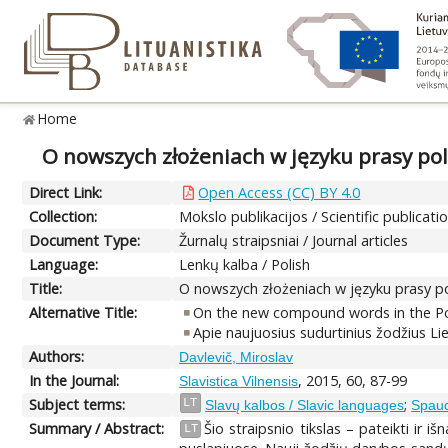
Home
O nowszych złożeniach w języku prasy pol
Direct Link:
Open Access (CC) BY 4.0
Collection:
Mokslo publikacijos / Scientific publicati
Document Type:
Žurnalų straipsniai / Journal articles
Language:
Lenkų kalba / Polish
Title:
O nowszych złożeniach w języku prasy pol
Alternative Title:
On the new compound words in the Pol
Apie naujuosius sudurtinius žodžius L
Authors:
Davlevič, Miroslav
In the Journal:
, 2015, 60, 87-99
Slavistica Vilnensis
Subject terms:
;
LT
Slavų kalbos / Slavic languages
Spaud
Summary / Abstract:
Šio straipsnio tikslas – pateikti ir
LT