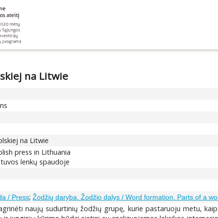
skiej na Litwie
ons
skiej na Litwie
ish press in Lithuania
ietuvos lenkų spaudoje
;
a / Press
Žodžių daryba. Žodžio dalys / Word formation. Parts of a wo
 išnagrinėti naujų sudurtinių žodžių grupę, kurie pastaruoju metu, k