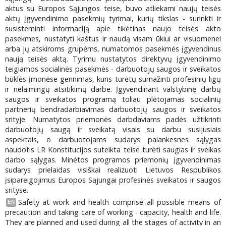
aktus su Europos Sąjungos teise, buvo atliekami naujų teisės
aktų įgyvendinimo pasekmių tyrimai, kurių tikslas - surinkti ir
susisteminti informaciją apie tikėtinas naujo teisės akto
pasekmes, nustatyti kaštus ir naudą visam ūkiui ar visuomenei
arba jų atskiroms grupėms, numatomos pasekmės įgyvendinus
naują teisės aktą. Tyrimu nustatytos direktyvų įgyvendinimo
teigiamos socialinės pasekmės - darbuotojų saugos ir sveikatos
būklės įmonėse gerinimas, kuris turėtų sumažinti profesinių ligų
ir nelaimingų atsitikimų darbe. Įgyvendinant valstybinę darbų
saugos ir sveikatos programą toliau plėtojamas socialinių
partnerių bendradarbiavimas darbuotojų saugos ir sveikatos
srityje. Numatytos priemonės darbdaviams padės užtikrinti
darbuotojų saugą ir sveikatą visais su darbu susijusiais
aspektais, o darbuotojams sudarys palankesnes sąlygas
naudotis LR Konstitucijos suteikta teise turėti saugias ir sveikas
darbo sąlygas. Minėtos programos priemonių įgyvendinimas
sudarys prielaidas visiškai realizuoti Lietuvos Respublikos
įsipareigojimus Europos Sąjungai profesinės sveikatos ir saugos
srityse.
Safety at work and health comprise all possible means of
EN
precaution and taking care of working - capacity, health and life.
They are planned and used during all the stages of activity in an