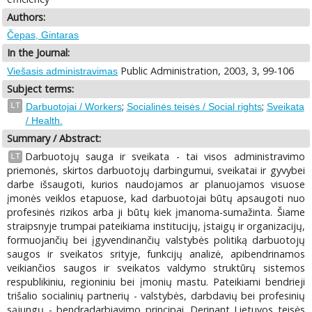
Authors:
Čepas, Gintaras
In the Journal:
Public Administration, 2003, 3, 99-106
Viešasis administravimas
Subject terms:
;
;
LT
Darbuotojai / Workers
Socialinės teisės / Social rights
Sveikata
/ Health.
Summary / Abstract:
Darbuotojų sauga ir sveikata - tai visos administravimo
LT
priemonės, skirtos darbuotojų darbingumui, sveikatai ir gyvybei
darbe išsaugoti, kurios naudojamos ar planuojamos visuose
įmonės veiklos etapuose, kad darbuotojai būtų apsaugoti nuo
profesinės rizikos arba ji būtų kiek įmanoma-sumažinta. Šiame
straipsnyje trumpai pateikiama institucijų, įstaigų ir organizacijų,
formuojančių bei įgyvendinančių valstybės politiką darbuotojų
saugos ir sveikatos srityje, funkcijų analizė, apibendrinamos
veikiančios saugos ir sveikatos valdymo struktūrų sistemos
respublikiniu, regioniniu bei įmonių mastu. Pateikiami bendrieji
trišalio socialinių partnerių - valstybės, darbdavių bei profesinių
sąjungų - bendradarbiavimo principai. Derinant Lietuvos teisės