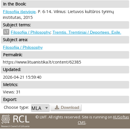
In the Book:
. P. 6-14.. Vilnius: Lietuvos kultūros tyrimų
Filosofija išeivijoje
institutas, 2015
Subject terms:
;
LT
Filosofija / Philosophy
Tremtis. Tremtiniai / Deportees. Exile.
Subject area:
Filosofija / Philosophy
Permalink:
https://www.lituanistika.lt/content/62385
Updated:
2026-04-21 15:59:40
Metrics:
Views: 31
Export:
Choose type:
Download
© LMT. All rights reserved.
Site is running on
KUSoftas
CMS
.