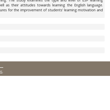
rning. The study examines the type and level of ESP learning
well as their attitudes towards learning the English language.
easures for the improvement of students’ learning motivation and
MS
.