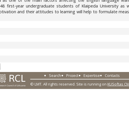
d as one of the main factors affecting the English language lea
 148 first-year undergraduate students of Klaipeda University as 
motivation and their attitudes to learning will help to formulate m
2
Search
Project
Expertise
Contacts
© LMT. All rights reserved.
Site is running on
KUSoftas C