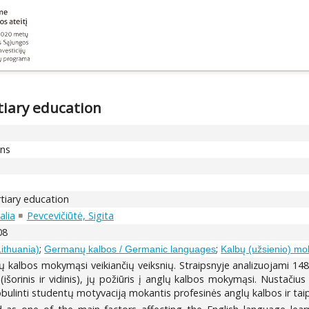
tiary education
ons
rtiary education
alia
Pevcevičiūtė, Sigita
08
;
;
Lithuania)
Germanų kalbos / Germanic languages
Kalbų (užsienio) mo
lų kalbos mokymąsi veikiančių veiksnių. Straipsnyje analizuojami 14
šorinis ir vidinis), jų požiūris į anglų kalbos mokymąsi. Nustačiu
tobulinti studentų motyvaciją mokantis profesinės anglų kalbos ir taip