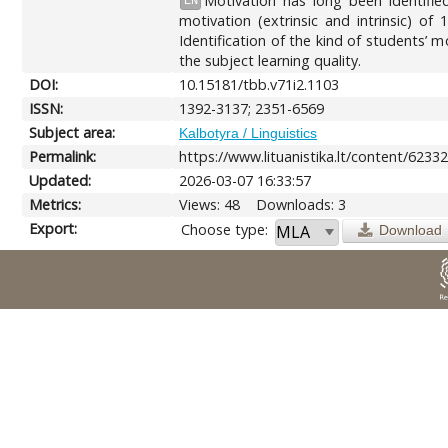
Motivation has long been identifie
EN
motivation (extrinsic and intrinsic) of
Identification of the kind of students’ 
the subject learning quality.
DOI:
10.15181/tbb.v71i2.1103
ISSN:
1392-3137; 2351-6569
Subject area:
Kalbotyra / Linguistics
Permalink:
https://www.lituanistika.lt/content/6233
Updated:
2026-03-07 16:33:57
Metrics:
Views: 48
Downloads: 3
Export:
Choose type:
Download