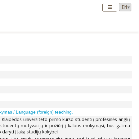
kymas / Language (foreign) teaching.
8 Klaipėdos universiteto pirmo kurso studentų profesinės anglų
s studentų motyvaciją ir požiūrį į kalbos mokymąsi, bus galima
 daryti įtaką studijų kokybei.