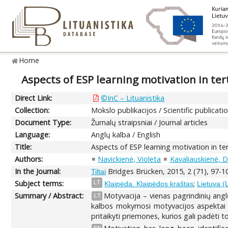
Home
Aspects of ESP learning motivation in ter
Direct Link:
©InC – Lituanistika
Collection:
Mokslo publikacijos / Scientific publicati
Document Type:
Žurnalų straipsniai / Journal articles
Language:
Anglų kalba / English
Title:
Aspects of ESP learning motivation in te
Authors:
Navickienė, Violeta
Kavaliauskienė, D
In the Journal:
Bridges Brücken, 2015, 2 (71), 97-1
Tiltai
Subject terms:
;
LT
Klaipėda. Klaipėdos kraštas
Lietuva (
Summary / Abstract:
Motyvacija – vienas pagrindinių ang
LT
kalbos mokymosi motyvacijos aspektai (i
pritaikyti priemones, kurios gali padėti 