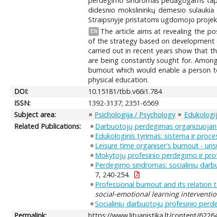
perdegimo sindromas pedagogams tapo la
didesnio mokslininkų dėmesio sulaukia 
Straipsnyje pristatomi ugdomojo projekt
The article aims at revealing the po
EN
of the strategy based on development of
carried out in recent years show that
are being constantly sought for. Among 
burnout which would enable a person to 
physical education.
DOI:
10.15181/tbb.v66i1.784
ISSN:
1392-3137; 2351-6569
Subject area:
Psichologija / Psychology
Edukologij
Related Publications:
Darbuotojų perdegimas organizuojant l
Edukologinis tyrimas: sistema ir proce
Leisure time organiser's burnout - uns
Mokytojų profesinio perdegimo ir prof
Perdegimo sindromas: socialinių darbuo
7, 240-254.
Professional burnout and its relation 
social-emotional learning interventio
Socialinių darbuotojų profesinio per
Permalink:
https://www.lituanistika.lt/content/6226