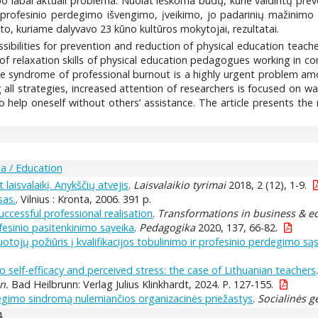
bai aktuali problema. Nuolat ieškoma būdų, kurie vaidintų prevenci
profesinio perdegimo išvengimo, įveikimo, jo padarinių mažinimo 
o, kuriame dalyvavo 23 kūno kultūros mokytojai, rezultatai.
ssibilities for prevention and reduction of physical education teache
 relaxation skills of physical education pedagogues working in com
 the syndrome of professional burnout is a highly urgent problem
all strategies, increased attention of researchers is focused on w
help oneself without others’ assistance. The article presents the 
a / Education
aisvalaikį. Anykščių atvejis
.
Laisvalaikio tyrimai
2018, 2 (12), 1-9.
sas.
. Vilnius : Kronta, 2006. 391 p.
uccessful professional realisation
.
Transformations in business & 
esinio pasitenkinimo sąveika
.
Pedagogika
2020, 137, 66-82.
tojų požiūris į kvalifikacijos tobulinimo ir profesinio perdegimo są
to self-efficacy and perceived stress: the case of Lithuanian teachers
n.
Bad Heilbrunn: Verlag Julius Klinkhardt, 2024. P. 127-155.
degimo sindromą nulemiančios organizacinės priežastys
.
Socialinės g
4