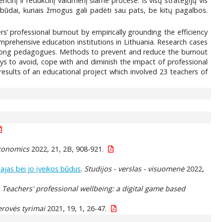
nį ir redukcinį vaidmenį šiame procese. Iš visų strategijų vis
būdai, kuriais žmogus gali padėti sau pats, be kitų pagalbos.
rs’ professional burnout by empirically grounding the efficiency
prehensive education institutions in Lithuania. Research cases
 among pedagogues. Methods to prevent and reduce the burnout
ays to avoid, cope with and diminish the impact of professional
results of an educational project which involved 23 teachers of
economics
2022, 21, 2B, 908-921.
sajas bei jo įveikos būdus
.
Studijos - verslas - visuomenė
2022,
.
Teachers' professional wellbeing: a digital game based
erovės tyrimai
2021, 19, 1, 26-47.