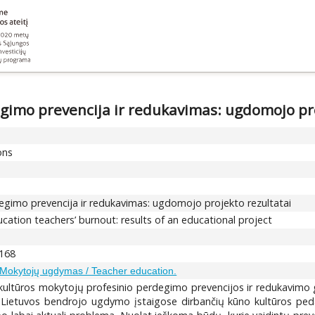
gimo prevencija ir redukavimas: ugdomojo pro
ons
egimo prevencija ir redukavimas: ugdomojo projekto rezultatai
cation teachers’ burnout: results of an educational project
-168
Mokytojų ugdymas / Teacher education.
o kultūros mokytojų profesinio perdegimo prevencijos ir redukavimo
etuvos bendrojo ugdymo įstaigose dirbančių kūno kultūros pedagog