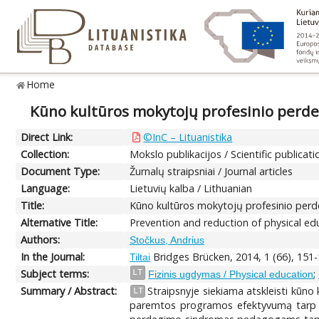
Home
Kūno kultūros mokytojų profesinio perde
Direct Link:
©InC – Lituanistika
Collection:
Mokslo publikacijos / Scientific publicati
Document Type:
Žurnalų straipsniai / Journal articles
Language:
Lietuvių kalba / Lithuanian
Title:
Kūno kultūros mokytojų profesinio perd
Alternative Title:
Prevention and reduction of physical edu
Authors:
Stočkus, Andrius
In the Journal:
Bridges Brücken, 2014, 1 (66), 151
Tiltai
Subject terms:
;
LT
Fizinis ugdymas / Physical education
Summary / Abstract:
Straipsnyje siekiama atskleisti kūn
LT
paremtos programos efektyvumą tarp Li