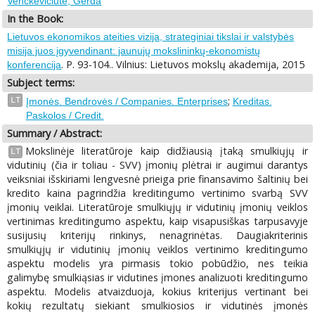
Venckevičiūtė, Gerda
In the Book:
Lietuvos ekonomikos ateities vizija, strateginiai tikslai ir valstybės
misija juos įgyvendinant: jaunujų mokslininkų-ekonomistų
. P. 93-104.. Vilnius: Lietuvos mokslų akademija, 2015
konferencija
Subject terms:
;
LT
Įmonės. Bendrovės / Companies. Enterprises
Kreditas.
Paskolos / Credit.
Summary / Abstract:
Mokslinėje literatūroje kaip didžiausią įtaką smulkiųjų ir
LT
vidutinių (čia ir toliau - SVV) įmonių plėtrai ir augimui darantys
veiksniai išskiriami lengvesnė prieiga prie finansavimo šaltinių bei
kredito kaina pagrindžia kreditingumo vertinimo svarbą SVV
įmonių veiklai. Literatūroje smulkiųjų ir vidutinių įmonių veiklos
vertinimas kreditingumo aspektu, kaip visapusiškas tarpusavyje
susijusių kriterijų rinkinys, nenagrinėtas. Daugiakriterinis
smulkiųjų ir vidutinių įmonių veiklos vertinimo kreditingumo
aspektu modelis yra pirmasis tokio pobūdžio, nes teikia
galimybę smulkiąsias ir vidutines įmones analizuoti kreditingumo
aspektu. Modelis atvaizduoja, kokius kriterijus vertinant bei
kokių rezultatų siekiant smulkiosios ir vidutinės įmonės