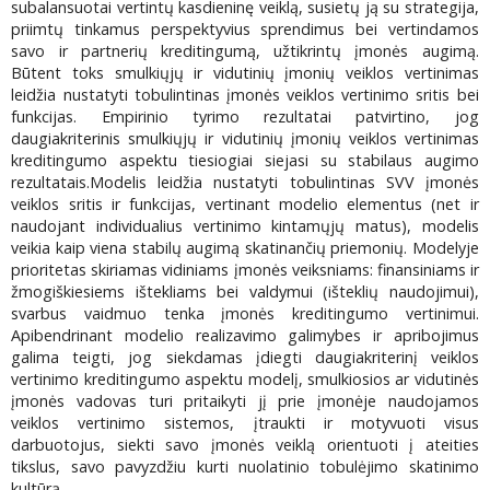
subalansuotai vertintų kasdieninę veiklą, susietų ją su strategija,
priimtų tinkamus perspektyvius sprendimus bei vertindamos
savo ir partnerių kreditingumą, užtikrintų įmonės augimą.
Būtent toks smulkiųjų ir vidutinių įmonių veiklos vertinimas
leidžia nustatyti tobulintinas įmonės veiklos vertinimo sritis bei
funkcijas. Empirinio tyrimo rezultatai patvirtino, jog
daugiakriterinis smulkiųjų ir vidutinių įmonių veiklos vertinimas
kreditingumo aspektu tiesiogiai siejasi su stabilaus augimo
rezultatais.Modelis leidžia nustatyti tobulintinas SVV įmonės
veiklos sritis ir funkcijas, vertinant modelio elementus (net ir
naudojant individualius vertinimo kintamųjų matus), modelis
veikia kaip viena stabilų augimą skatinančių priemonių. Modelyje
prioritetas skiriamas vidiniams įmonės veiksniams: finansiniams ir
žmogiškiesiems ištekliams bei valdymui (išteklių naudojimui),
svarbus vaidmuo tenka įmonės kreditingumo vertinimui.
Apibendrinant modelio realizavimo galimybes ir apribojimus
galima teigti, jog siekdamas įdiegti daugiakriterinį veiklos
vertinimo kreditingumo aspektu modelį, smulkiosios ar vidutinės
įmonės vadovas turi pritaikyti jį prie įmonėje naudojamos
veiklos vertinimo sistemos, įtraukti ir motyvuoti visus
darbuotojus, siekti savo įmonės veiklą orientuoti į ateities
tikslus, savo pavyzdžiu kurti nuolatinio tobulėjimo skatinimo
kultūrą.