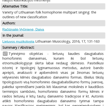
naujos klasifikacijos metmenys
Alternative Title:
Variety of Lithuanian folk homophonie multipart singing: the
outlines of new classification
Authors:
Račiūnaitė-Vyčinienė, Daiva
In the Journal:
Lithuanian Musicology, 2016, 17, 131-163
Lietuvos muzikologija
Summary / Abstract:
Tyrinėjimo objektas - lietuvių liaudies daugiabalsis
LT
homofoninis dainavimas, kuriam iki šiol lietuvių
etnomuzikologijoje skirta labai nedaug dėmesio. Pasitelkusi
istorinį ir tipologinį lyginamuosius metodus, autorė bando
aprėpti, analizuoti ir apibendrinti visas jai žinomas lietuvių
vėlyvesnės kilmės daugiabalsio dainavimo formas. Iškėlus tikslą
tipologizuoti visą homofoninio daugiabalsiškumo formų įvarovę,
pakeliui sprendžiami įvairūs kiti klausimai: mokslinės ir liaudiškos
terminijos sambūvio, homofoninio dainavimo formų kilmės ir
raidos lietuvių ir kitų tautų dainavimo tradicijose ir kt. Autorės
atlikti homofoninio daugiabalsio dainavimo tyrimai tampa
naujos klasifikacijos metmenimis, kol kas nepretenduodami į