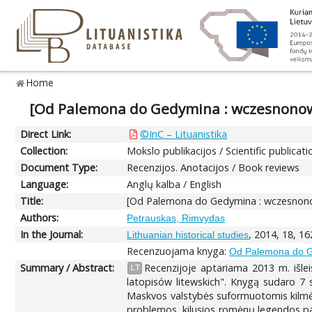
Home
[Od Palemona do Gedymina : wczesnonow
Direct Link:
©InC – Lituanistika
Collection:
Mokslo publikacijos / Scientific publicati
Document Type:
Recenzijos. Anotacijos / Book reviews
Language:
Anglų kalba / English
Title:
[Od Palemona do Gedymina : wczesnono
Authors:
Petrauskas, Rimvydas
In the Journal:
, 2014, 18, 1
Lithuanian historical studies
Recenzuojama knyga:
Od Palemona do G
Summary / Abstract:
Recenzijoje aptariama 2013 m. išl
LT
latopisów litewskich". Knygą sudaro 7 s
Maskvos valstybės suformuotomis kilmės 
problemos, kilusios romėnų legendos pas