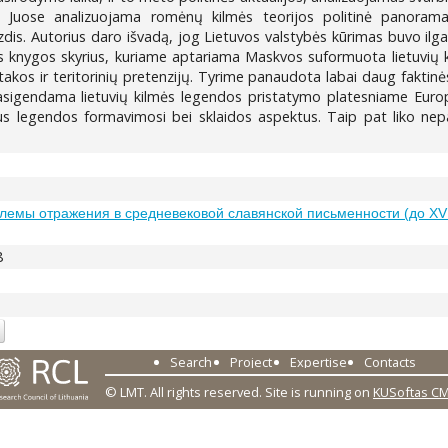
ai. Juose analizuojama romėnų kilmės teorijos politinė panoram
dis. Autorius daro išvadą, jog Lietuvos valstybės kūrimas buvo ilgala
 knygos skyrius, kuriame aptariama Maskvos suformuota lietuvių k
įtakos ir teritorinių pretenzijų. Tyrime panaudota labai daug faktin
pasigendama lietuvių kilmės legendos pristatymo platesniame Europ
rinius legendos formavimosi bei sklaidos aspektus. Taip pat liko n
лемы отражения в средневековой славянской письменности (до XVII
8
Search
Project
Expertise
Contacts
© LMT. All rights reserved.
Site is running on
KUSoftas C