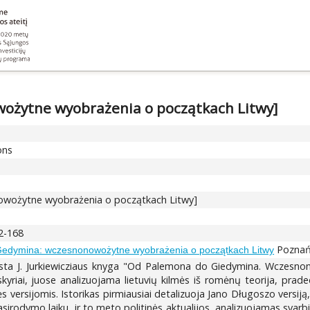
ożytne wyobrażenia o początkach Litwy]
ons
wożytne wyobrażenia o początkach Litwy]
62-168
Poznań
edymina: wczesnonowożytne wyobrażenia o początkach Litwy
eista J. Jurkiewicziaus knyga "Od Palemona do Giedymina. Wczesn
kyriai, juose analizuojama lietuvių kilmės iš romėnų teorija, prade
versijomis. Istorikas pirmiausiai detalizuoja Jano Długoszo versiją
irodymo laiku, ir to meto politinės aktualijos, analizuojamas svarb