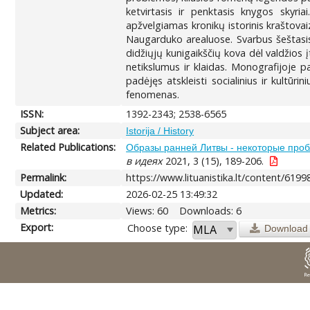
ketvirtasis ir penktasis knygos skyri
apžvelgiamas kronikų istorinis kraštovaiz
Naugarduko arealuose. Svarbus šeštasis
didžiųjų kunigaikščių kova dėl valdžios 
netikslumus ir klaidas. Monografijoje 
padėjęs atskleisti socialinius ir kultū
fenomenas.
ISSN:
1392-2343; 2538-6565
Subject area:
Istorija / History
Related Publications:
Образы ранней Литвы - некоторые проб
в идеях
2021, 3 (15), 189-206.
Permalink:
https://www.lituanistika.lt/content/6199
Updated:
2026-02-25 13:49:32
Metrics:
Views: 60
Downloads: 6
Export:
Choose type:
Download