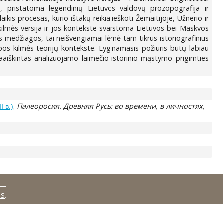
a, pristatoma legendinių Lietuvos valdovų prozopografija ir
ikis procesas, kurio ištakų reikia ieškoti Žemaitijoje, Užnerio ir
ilmės versija ir jos kontekste svarstoma Lietuvos bei Maskvos
ės medžiagos, tai neišvengiamai lėmė tam tikrus istoriografinius
os kilmės teorijų kontekste. Lyginamasis požiūris būtų labiau
epaaiškintas analizuojamo laimečio istorinio mąstymo prigimties
.
Палеоросия. Древняя Русь: во времени, в личностях,
 в.)
MS
.