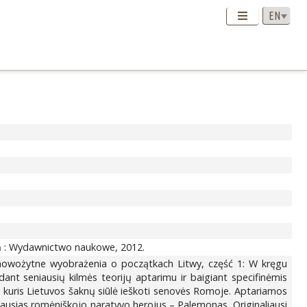
 : Wydawnictwo naukowe, 2012.
onowożytne wyobrażenia o początkach Litwy, część 1: W kręgu
dant seniausių kilmės teorijų aptarimu ir baigiant specifinėmis
, kuris Lietuvos šaknų siūlė ieškoti senovės Romoje. Aptariamos
iausias romėniškojo naratyvo herojus – Palemonas. Originaliausi