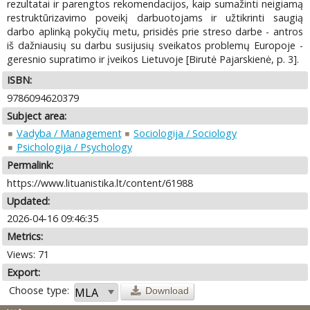
rezultatai ir parengtos rekomendacijos, kaip sumažinti neigiamą
restruktūrizavimo poveikį darbuotojams ir užtikrinti saugią
darbo aplinką pokyčių metu, prisidės prie streso darbe - antros
iš dažniausių su darbu susijusių sveikatos problemų Europoje -
geresnio supratimo ir įveikos Lietuvoje [Birutė Pajarskienė, p. 3].
ISBN:
9786094620379
Subject area:
Vadyba / Management
Sociologija / Sociology
Psichologija / Psychology
Permalink:
https://www.lituanistika.lt/content/61988
Updated:
2026-04-16 09:46:35
Metrics:
Views: 71
Export:
Choose type:
Download