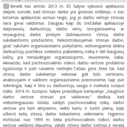
Beveik kas antras 2013 m. ES šalyse vykusios apklausos
LT
dalyvis nurodė, kad stresas darbe yra įprastas reiškinys, o kas
ketvirtas apklaustas asmuo teigė, jog jo darbo vietoje stresas
nėra gerai valdomas. Daugiau kaip du trečdaliai apklausoje
dalyvavusių darbuotojų darbo vietų reorganizavimą ar
nesaugumą darbe priskyrė dažniausioms stresą darbe
sukeliančioms priežastims. Nekontroliuojamas stresas darbe,
ypač vykstant organizaciniams pokyčiams, neišvengiamai didina
darbuotojų psichikos sveikatos pakenkimų riziką ir dėl išaugusių
kaštų yra nenaudingas organizacijoms, visuomenei, šaliai.
Akivaizdu, kad psichosocialinės rizikos darbo vietose problema
egzistuoja ir pati savaime neišnyks.Tačiau gera žinia tai, kad
stresą darbe sukeliantys veiksniai gali būti vertinami,
analizuojami ir valdomi organizacinėmis priemonėmis taip pat
sėkmingai, kaip ir kita su darbuotojų sauga ir sveikata susijusi
rizika. 2014 m. Europos šalyse prasidėjusi kampanija „Saugiose
darbo vietose stresas yra valdomas" skelbia, kad
veiksmingiausias būdas valdyti psichosocialinę riziką darbo
vietose yra būti aktyviems, veikti kartu Ir turėti planą, kaip
užkirsti kelią stresą darbe keliantiems veiksniams. Higienos
institutas nuo 1995 m. kelia psichosocialinės rizikos darbo
vietose valdymo klausimą, vykdo streso darbe tyrimus ir rengia