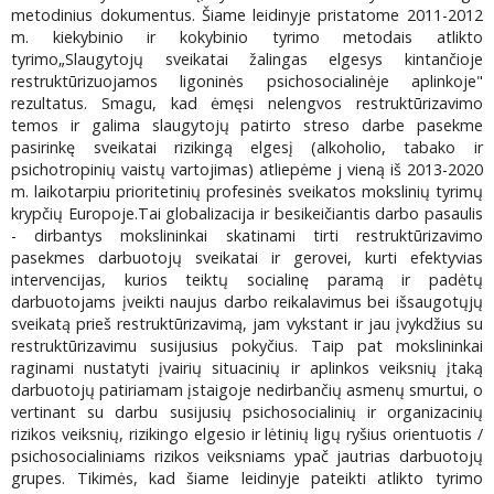
metodinius dokumentus. Šiame leidinyje pristatome 2011-2012
m. kiekybinio ir kokybinio tyrimo metodais atlikto
tyrimo„Slaugytojų sveikatai žalingas elgesys kintančioje
restruktūrizuojamos ligoninės psichosocialinėje aplinkoje"
rezultatus. Smagu, kad ėmęsi nelengvos restruktūrizavimo
temos ir galima slaugytojų patirto streso darbe pasekme
pasirinkę sveikatai rizikingą elgesį (alkoholio, tabako ir
psichotropinių vaistų vartojimas) atliepėme j vieną iš 2013-2020
m. laikotarpiu prioritetinių profesinės sveikatos mokslinių tyrimų
krypčių Europoje.Tai globalizacija ir besikeičiantis darbo pasaulis
- dirbantys mokslininkai skatinami tirti restruktūrizavimo
pasekmes darbuotojų sveikatai ir gerovei, kurti efektyvias
intervencijas, kurios teiktų socialinę paramą ir padėtų
darbuotojams įveikti naujus darbo reikalavimus bei išsaugotųjų
sveikatą prieš restruktūrizavimą, jam vykstant ir jau įvykdžius su
restruktūrizavimu susijusius pokyčius. Taip pat mokslininkai
raginami nustatyti įvairių situacinių ir aplinkos veiksnių įtaką
darbuotojų patiriamam įstaigoje nedirbančių asmenų smurtui, o
vertinant su darbu susijusių psichosocialinių ir organizacinių
rizikos veiksnių, rizikingo elgesio ir lėtinių ligų ryšius orientuotis /
psichosocialiniams rizikos veiksniams ypač jautrias darbuotojų
grupes. Tikimės, kad šiame leidinyje pateikti atlikto tyrimo