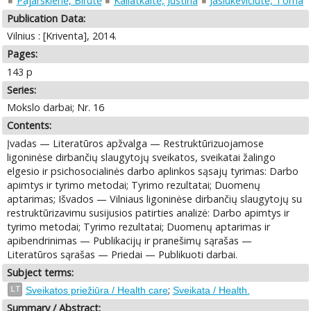
Pajarskienė, Birutė
Kaliatkaitė, Justina
Jasiukevičiūtė, Toma
Publication Data:
Vilnius : [Kriventa], 2014.
Pages:
143 p
Series:
Mokslo darbai; Nr. 16
Contents:
Įvadas — Literatūros apžvalga — Restruktūrizuojamose
ligoninėse dirbančių slaugytojų sveikatos, sveikatai žalingo
elgesio ir psichosocialinės darbo aplinkos sąsajų tyrimas: Darbo
apimtys ir tyrimo metodai; Tyrimo rezultatai; Duomenų
aptarimas; Išvados — Vilniaus ligoninėse dirbančių slaugytojų su
restruktūrizavimu susijusios patirties analizė: Darbo apimtys ir
tyrimo metodai; Tyrimo rezultatai; Duomenų aptarimas ir
apibendrinimas — Publikacijų ir pranešimų sąrašas —
Literatūros sąrašas — Priedai — Publikuoti darbai.
Subject terms:
;
LT
Sveikatos priežiūra / Health care
Sveikata / Health.
Summary / Abstract: