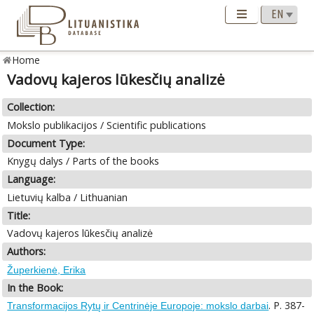
Home
Vadovų kajeros lūkesčių analizė
Collection:
Mokslo publikacijos / Scientific publications
Document Type:
Knygų dalys / Parts of the books
Language:
Lietuvių kalba / Lithuanian
Title:
Vadovų kajeros lūkesčių analizė
Authors:
Župerkienė, Erika
In the Book:
. P. 387-
Transformacijos Rytų ir Centrinėje Europoje: mokslo darbai