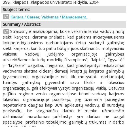
398.. Klaipėda: Klaipėdos universiteto leidykla, 2004
Subject terms:
;
LT
Karjera / Career
Valdymas / Management.
Summary / Abstract:
Straipsnyje analizuojama, kokie veiksniai lemia vadovų norą
LT
siekti karjeros, daroma prielaida, kad patiems iniciatyviausiems
koinpetetingiausiems darbuotojams reikia sudaryti galimybę
siekti karjeros, kuri tuo patiu būtų ir juos skatinančiu motyvaciniu
veiksniu Vadovų judėjimo organizacijoje galimybės
atskleidžiamos keturių modelių "tramplinas", "laiptai", "gyvatė"
ir "kryžkelė" pagalba. Teigiama, kad griežtėjantys reikalavimai
vadovams skatina didesnį dėmesį kreipti jų karjeros galimybių
įgyvendinimui organizacijoje nes tik motyvuoti darbuotojai,
turintys galimybių įgyvendinti savo tikslus ir lūkesčius
organizacijoje, gali efektyviai vystyti organizacijų veiklą. Lietuvos
pajūrio regiono verslo organizacijose tiriant vadovų karjeros
lūkesčius organizacijoje paaiškėjo, jog užimama pareigybe
nepatenkinti daugiau kaip 30% apklaustų vadovų. Iš nurodytų
priežasčių, be varginančio darbo ir menko užmokesčio
dažniausiai nurodomas priežastys yra darbas ne pagal
specialybe, profesinio tobulėjimo galimybių trukumas ir darbo