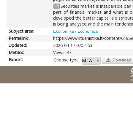
Securities market is inseparable pa
EN
part of financial market and what is 
developed the better capital is distribu
is being analysed and the main tendenci
Subject area:
Ekonomika / Economics
Permalink:
https://www.lituanistika.lt/content/6195
Updated:
2026-04-17 07:54:53
Metrics:
Views: 37
Export:
Choose type:
Download