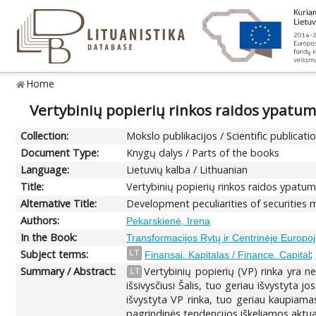
Home
Vertybinių popierių rinkos raidos ypatum
Collection:
Mokslo publikacijos / Scientific publicati
Document Type:
Knygų dalys / Parts of the books
Language:
Lietuvių kalba / Lithuanian
Title:
Vertybinių popierių rinkos raidos ypatum
Alternative Title:
Development peculiarities of securities m
Authors:
Pekarskienė, Irena
In the Book:
Transformacijos Rytų ir Centrinėje Europo
Subject terms:
;
LT
Finansai. Kapitalas / Finance. Capital
Summary / Abstract:
Vertybinių popierių (VP) rinka yra 
LT
išsivysčiusi Šalis, tuo geriau išvystyta j
išvystyta VP rinka, tuo geriau kaupiama
pagrindinės tendencijos iškeliamos aktu