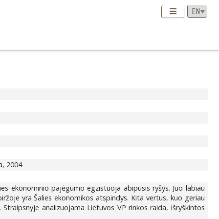
la, 2004
lies ekonominio pajėgumo egzistuoja abipusis ryšys. Juo labiau
P biržoje yra Šalies ekonomikos atspindys. Kita vertus, kuo geriau
Straipsnyje analizuojama Lietuvos VP rinkos raida, išryškintos