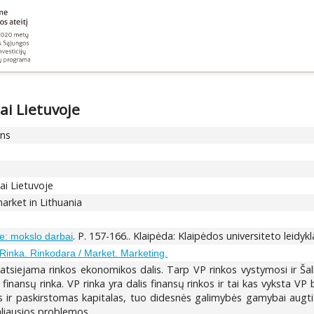
ai Lietuvoje
ons
ai Lietuvoje
arket in Lithuania
. P. 157-166.. Klaipėda: Klaipėdos universiteto leidyk
je: mokslo darbai
Rinka. Rinkodara / Market. Marketing.
neatsiejama rinkos ekonomikos dalis. Tarp VP rinkos vystymosi ir Ša
os finansų rinka. VP rinka yra dalis finansų rinkos ir tai kas vyksta V
s ir paskirstomas kapitalas, tuo didesnės galimybės gamybai augti. 
aliausios problemos.