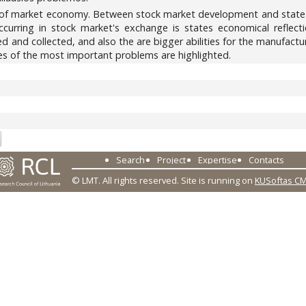
n of market economy. Between stock market development and state's
occurring in stock market's exchange is states economical reflec
ted and collected, and also the are bigger abilities for the manufac
es of the most important problems are highlighted.
9
Search
Project
Expertise
Contacts
© LMT. All rights reserved.
Site is running on
KUSoftas C