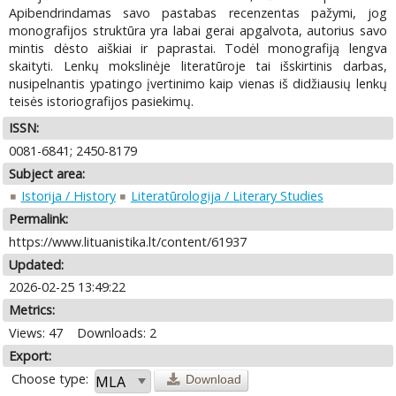
Apibendrindamas savo pastabas recenzentas pažymi, jog
monografijos struktūra yra labai gerai apgalvota, autorius savo
mintis dėsto aiškiai ir paprastai. Todėl monografiją lengva
skaityti. Lenkų mokslinėje literatūroje tai išskirtinis darbas,
nusipelnantis ypatingo įvertinimo kaip vienas iš didžiausių lenkų
teisės istoriografijos pasiekimų.
ISSN:
0081-6841; 2450-8179
Subject area:
Istorija / History
Literatūrologija / Literary Studies
Permalink:
https://www.lituanistika.lt/content/61937
Updated:
2026-02-25 13:49:22
Metrics:
Views: 47
Downloads: 2
Export:
Choose type:
Download