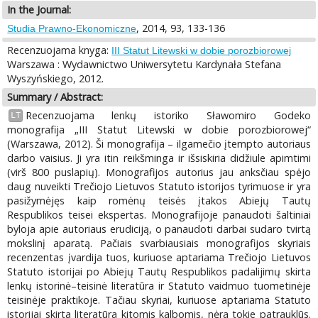
In the Journal:
, 2014, 93, 133-136
Studia Prawno-Ekonomiczne
Recenzuojama knyga:
III Statut Litewski w dobie porozbiorowej
Warszawa : Wydawnictwo Uniwersytetu Kardynała Stefana
Wyszyńskiego, 2012.
Summary / Abstract:
Recenzuojama lenkų istoriko Sławomiro Godeko
LT
monografija „III Statut Litewski w dobie porozbiorowej“
(Warszawa, 2012). Ši monografija – ilgamečio įtempto autoriaus
darbo vaisius. Ji yra itin reikšminga ir išsiskiria didžiule apimtimi
(virš 800 puslapių). Monografijos autorius jau anksčiau spėjo
daug nuveikti Trečiojo Lietuvos Statuto istorijos tyrimuose ir yra
pasižymėjęs kaip romėnų teisės įtakos Abiejų Tautų
Respublikos teisei ekspertas. Monografijoje panaudoti šaltiniai
byloja apie autoriaus erudiciją, o panaudoti darbai sudaro tvirtą
mokslinį aparatą. Pačiais svarbiausiais monografijos skyriais
recenzentas įvardija tuos, kuriuose aptariama Trečiojo Lietuvos
Statuto istorijai po Abiejų Tautų Respublikos padalijimų skirta
lenkų istorinė–teisinė literatūra ir Statuto vaidmuo tuometinėje
teisinėje praktikoje. Tačiau skyriai, kuriuose aptariama Statuto
istorijai skirta literatūra kitomis kalbomis, nėra tokie patrauklūs.